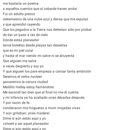
me bastaría un poema
o aquellos cuentos que al cobarde hacen andar
Fui un adulto precoz
sietemesino de una nube azul y densa que me expulsó
y que aprendió cayendo
Que los pegados a la Tierra nos detestan sólo por probar
de dar un paso a rás de cielo
Dónde estás planeador
lancé botellas desde playas tan desiertas
que es mi piel coral
y hasta el mar viendo mi salve ni se ahuyenta
Que alguien me salve
a veces despierto y soy yo
Y que alguien los pare empieza a cansar tanta ambición
Seremos el verbo nuclear
ganaremos la oscura ciudad
Maldito Halley estoy llamándote
Me escondí tan bien que al final no me di cuenta
y mi infancia ya ha acabado unas décadas después
Y por razón de fe
condenaron mis hogueras a morir mojadas vivas
Y aún gritaban: ¡más madera!
Dime si aún estás aquí y yo
volveré a ser aquel planeador
Dime si aún estás aquí y yo