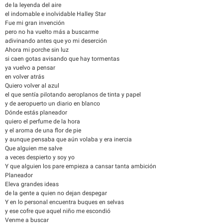
de la leyenda del aire
el indomable e inolvidable Halley Star
Fue mi gran invención
pero no ha vuelto más a buscarme
adivinando antes que yo mi deserción
Ahora mi porche sin luz
si caen gotas avisando que hay tormentas
ya vuelvo a pensar
en volver atrás
Quiero volver al azul
el que sentía pilotando aeroplanos de tinta y papel
y de aeropuerto un diario en blanco
Dónde estás planeador
quiero el perfume de la hora
y el aroma de una flor de pie
y aunque pensaba que aún volaba y era inercia
Que alguien me salve
a veces despierto y soy yo
Y que alguien los pare empieza a cansar tanta ambición
Planeador
Eleva grandes ideas
de la gente a quien no dejan despegar
Y en lo personal encuentra buques en selvas
y ese cofre que aquel niño me escondió
Venme a buscar