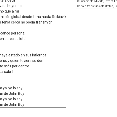
te a decir
Clinicamente Muerto, Love of L
 vida huyendo,
Carta a todas tus catástrofes, 
smo que a mi
misión global desde Lima hasta Reikiavik
 tenía cerca no podía transmitir
lcance personal
on su verso letal
haya estado en sus infiernos
erio, y quien tuviera su don
rte más por dentro
nca sabré
a ya, ya lo soy
fan de John Boy
a ya, ya lo soy
fan de John Boy