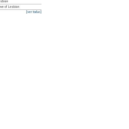
esbian
Love of Lesbian
[ver todas]