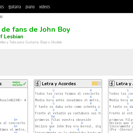
tos
guitarra
piano
videos
b)
 de fans de John Boy
f Lesbian
rdes y Tabs para Guitarra, Bajo y Ukulele
s
mejor
✓
Letra y Acordes
Letra y
versión
G
A
Bm
G
Todos los raros fuimos al concierto del gran telépata 
Todos los rar
G
A
Bm
G
Asus(x02230)- A(x02220)
Media hora antes invadimos el metro, yo iba obligado y
Media hora an
G
A
Bm
G
Y tanto os daba ocho como ochenta a los fanáticos de 
Y tanto os da
G
A
G
Frente al estadio ya cantabais sus temas,

Frente al est
Bm
A*
primeras filas vuestra obsesión

Bm
primeras fila
s al concierto del gran telépata de Dublín

G
A
Bm
Decíais que J
A*
Decíais que John Boy era boreal, algo ambiguo y de inf
Bm
Bm7*
Sinceramente 
dimos el metro, yo iba obligado y tu en éxtasis

G
A
Bm
(Pre -Chorus):
A*
Sinceramente yo lo detestaba hasta morir

Bm