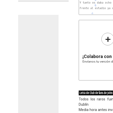
Y tanto os daba ocho 
G
Frente al estadio ya c
G
+
¡Colabora con
Envíanos tu versión d
Letra de Club de fans de John
Todos los raros fui
Dublín
Media hora antes inv