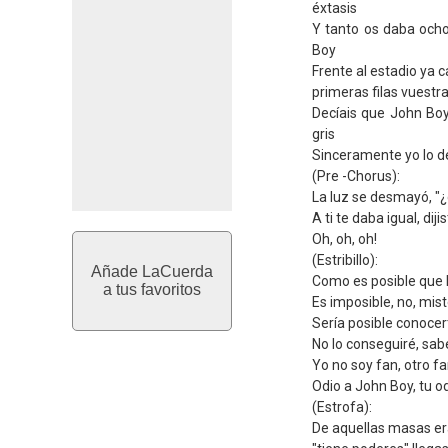
éxtasis
Y tanto os daba och
Boy
Frente al estadio ya 
primeras filas vuestr
Decíais que John Boy
gris
Sinceramente yo lo d
(Pre -Chorus):
La luz se desmayó, "
A ti te daba igual, diji
Oh, oh, oh!
(Estribillo):
Añade LaCuerda
Como es posible que 
a tus favoritos
Es imposible, no, mist
Sería posible conoce
No lo conseguiré, sab
Yo no soy fan, otro f
Odio a John Boy, tu o
(Estrofa):
De aquellas masas era