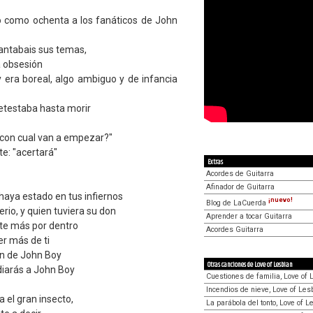
o como ochenta a los fanáticos de John
cantabais sus temas,
a obsesión
 era boreal, algo ambiguo y de infancia
etestaba hasta morir
¿con cual van a empezar?"
ste: "acertará"
Extras
Acordes de Guitarra
Afinador de Guitarra
haya estado en tus infiernos
¡nuevo!
Blog de LaCuerda
erio, y quien tuviera su don
Aprender a tocar Guitarra
rte más por dentro
Acordes Guitarra
er más de ti
an de John Boy
Otras canciones de Love of Lesbian
diarás a John Boy
Cuestiones de familia, Love of 
Incendios de nieve, Love of Les
 el gran insecto,
La parábola del tonto, Love of L