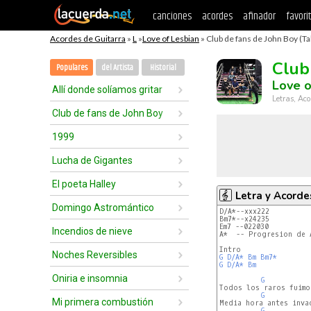
canciones
acordes
afinador
favori
Acordes de Guitarra
»
L
»
Love of Lesbian
» Club de fans de John Boy (Ta
Club
Populares
del Artista
Historial
Love o
Allí donde solíamos gritar
Letras, Aco
Club de fans de John Boy
1999
Lucha de Gigantes
El poeta Halley
Letra y Acorde
Domingo Astromántico
D/A*--xxx222
Bm7*--x24235
Em7 --022030
Incendios de nieve
A*  -- Progresion de 
Noches Reversibles
G
D/A*
Bm
Bm7*
G
D/A*
Bm
Oniria e insomnia
G
Todos los raros fuimo
G
Mi primera combustión
Media hora antes inva
G