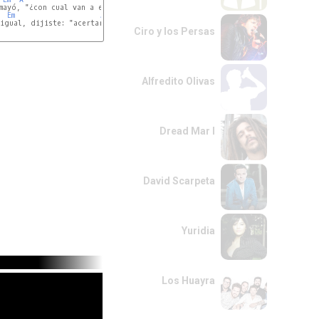
mayó, "¿con cual van a empezar?"

Em
A
igual, dijiste: "acertará"

Ciro y los Persas
Alfredito Olivas
Dread Mar I
David Scarpeta
Yuridia
Los Huayra