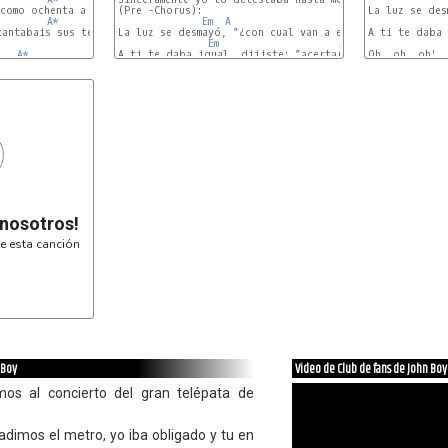
como ochenta a los fanáticos de John Boy

(Pre -Chorus):

La luz se des
A*
Bm
Em
A
Bm
antabais sus temas, primeras filas vuestra obsesión

La luz se desmayó, "¿con cual van a empezar?"

A ti te daba 
Em
A
A*
Bm
A ti te daba igual, dijiste: "acertará"

Bm7*
Oh, oh, oh!

 nosotros!
e esta canción
 Boy
Video de Club de fans de John Boy
mos al concierto del gran telépata de
adimos el metro, yo iba obligado y tu en