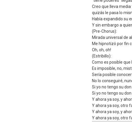
"tiene poderes" llegas
Creo que lleva media
quizás le pasa lo mi
Había expandido su e
Y sin embargo a quien
(Pre-Chorus):
Mirada universal de a
Me hipnotizó por fin c
Oh, oh, oh!
(Estribillo):
Como es posible que 
Es imposible, no, mist
Sería posible conoce
No lo conseguiré, nu
Si yo no tengo su don
Si yo no tengo su don
Y ahora ya soy, y ahor
Y ahora ya soy, otro 
Y ahora ya soy, y ahor
Y ahora ya soy, otro 