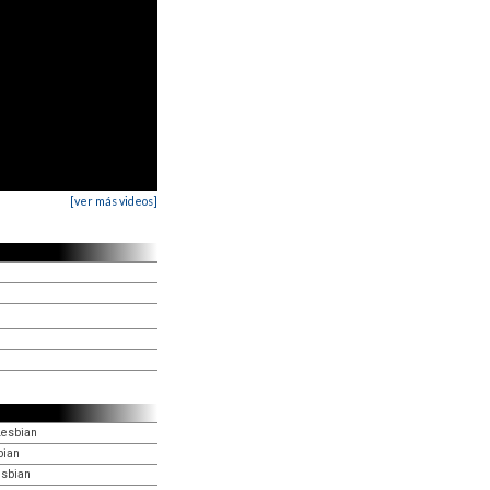
[ver más videos]
Lesbian
bian
esbian