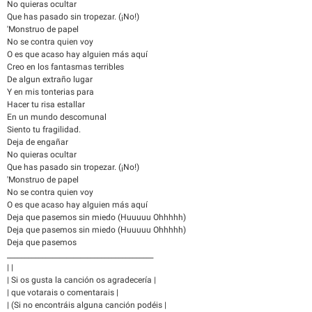
No quieras ocultar
Que has pasado sin tropezar. (¡No!)
'Monstruo de papel
No se contra quien voy
O es que acaso hay alguien más aquí
Creo en los fantasmas terribles
De algun extraño lugar
Y en mis tonterias para
Hacer tu risa estallar
En un mundo descomunal
Siento tu fragilidad.
Deja de engañar
No quieras ocultar
Que has pasado sin tropezar. (¡No!)
'Monstruo de papel
No se contra quien voy
O es que acaso hay alguien más aquí
Deja que pasemos sin miedo (Huuuuu Ohhhhh)
Deja que pasemos sin miedo (Huuuuu Ohhhhh)
Deja que pasemos
__________________________________________
| |
| Si os gusta la canción os agradecería |
| que votarais o comentarais |
| (Si no encontráis alguna canción podéis |