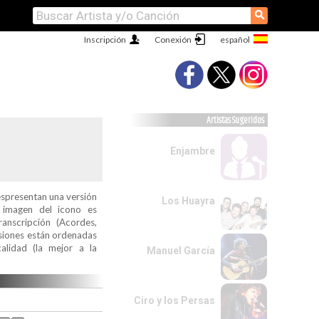
⚲
Inscripción
Conexión
Artistas Sugeridos
Enjambre
espresentan una versión
Los Huayra
a imagen del icono es
ranscripción (Acordes,
ersiones están ordenadas
alidad (la mejor a la
Manuel García
Ciro y los Persas