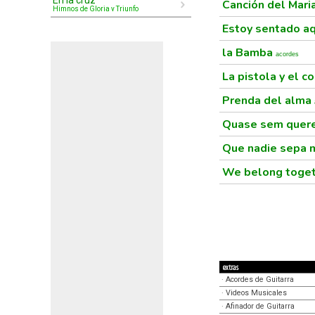
En la cruz
Canción del Mari
Himnos de Gloria y Triunfo
Estoy sentado a
la Bamba
acordes
La pistola y el c
Prenda del alma
Quase sem quer
Que nadie sepa m
We belong toge
extras
·
Acordes de Guitarra
·
Videos Musicales
·
Afinador de Guitarra