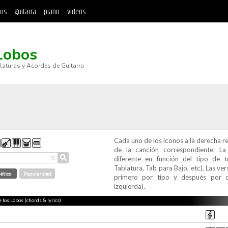
tos
guitarra
piano
videos
Lobos
blaturas y Acordes de Guitarra
Cada uno de los iconos a la derecha r
de la canción correspondiente. L
⚲
×
diferente en función del tipo de t
Tablatura, Tab para Bajo, etc). Las v
ético
Popularidad
primero por tipo y después por c
izquierda).
 los Lobos (chords & lyrics)