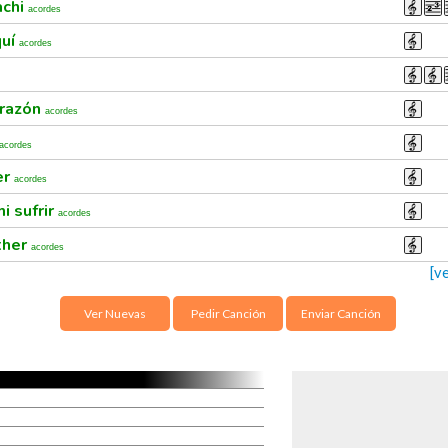
achi
acordes
quí
acordes
orazón
acordes
acordes
er
acordes
i sufrir
acordes
ther
acordes
[v
Ver Nuevas
Pedir Canción
Enviar Canción