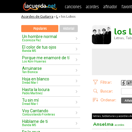
canciones
acordes
afinador
favori
Acordes de Guitarra
»
L
» los Lobos
los 
Populares
Historial
Un hombre normal
Letras, Ta
Espinoza Paz
El color de tus ojos
Banda MS
Porque me enamoré de tí
Los Kory Huayras
Arruinarse
Tan Bionica
Hoja en blanco
Filtrar:
Dread Mar I
Hasta la locura
Buscar:
Pablo Martínez
Ordenar:
Tu sin mí
Alfab
Dread Mar I
Voy Cantando
Conquistando Fronteras
letras, tablaturas y acordes de
Háblame de ti
Anselma
Banda MS
acordes