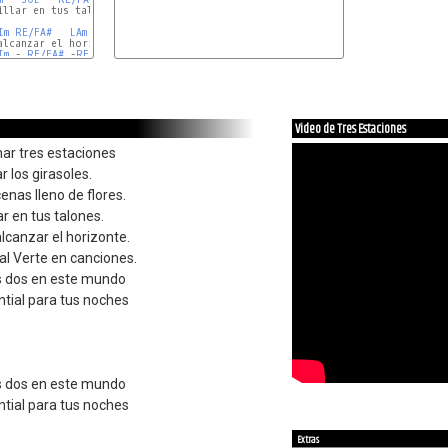
llar en tus talones.

Im
RE/FA#
LAm
SOL
Im
 - 
RE/FA#
 -
RE/FA#
 - 
MIm
Video de Tres Estaciones
ar tres estaciones
r los girasoles.
enas lleno de flores.
lar en tus talones.
alcanzar el horizonte.
val Verte en canciones.
os dos en este mundo
tial para tus noches
os dos en este mundo
tial para tus noches
Extras