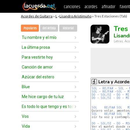
canciones
acordes
afinador
favori
Acordes de Guitarra
»
L
»
Lisandro Aristimuño
» Tres Estaciones (Tab)
Tres
Populares
del Artista
Historial
Lisand
Tu nombre y el mío
Letras, Aco
La última prosa
Para vestirte hoy
Canción de amor
Azúcar del estero
Letra y Acorde
Blue
SOL
 - 
RE/FA#
 - 
SOL
 - 
SOL
 - 
RE/FA#
 -
SOL
 - 
M
DO
 - 
SOL/SI
 - 
DO
 - 
MI
Me hice cargo de tu luz
DO
 - 
SOL/SI
 - 
DO
 - 
MI
Es todo lo que tengo y es todo lo que hay
SOL
RE/FA#
SOL
M
SOL
RE/FA#
SOL
M
Vos
oír tu voz y contempla
DO
 - 
SOL/SI
 - 
DO
 - 
MI
Vida
DO
 - 
SOL/SI
 - 
DO
 - 
MI