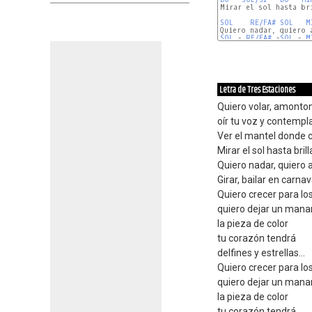
Mirar el sol hasta bri
SOL
RE/FA#
SOL
M
SOL
 - 
RE/FA#
 -
SOL
 - 
M
Letra de Tres Estaciones
Quiero volar, amonton
oír tu voz y contempla
Ver el mantel donde c
Mirar el sol hasta bril
Quiero nadar, quiero 
Girar, bailar en carna
Quiero crecer para l
quiero dejar un manan
la pieza de color
tu corazón tendrá
delfines y estrellas...
Quiero crecer para l
quiero dejar un manan
la pieza de color
tu corazón tendrá