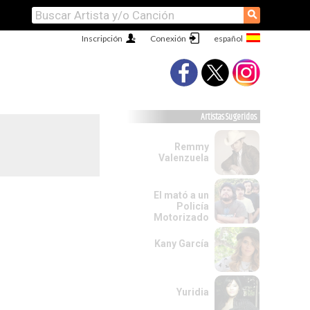
⚲
Inscripción
Conexión
Artistas Sugeridos
Remmy
Valenzuela
El mató a un
Policía
Motorizado
Kany García
Yuridia