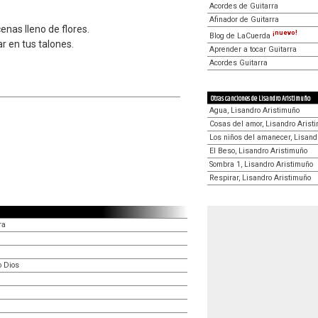
Acordes de Guitarra
Afinador de Guitarra
enas lleno de flores.
¡nuevo!
Blog de LaCuerda
lar en tus talones.
Aprender a tocar Guitarra
Acordes Guitarra
Otras canciones de Lisandro Aristimuño
Agua, Lisandro Aristimuño
Cosas del amor, Lisandro Arist
Los niños del amanecer, Lisand
El Beso, Lisandro Aristimuño
Sombra 1, Lisandro Aristimuño
Respirar, Lisandro Aristimuño
ra
o Dios