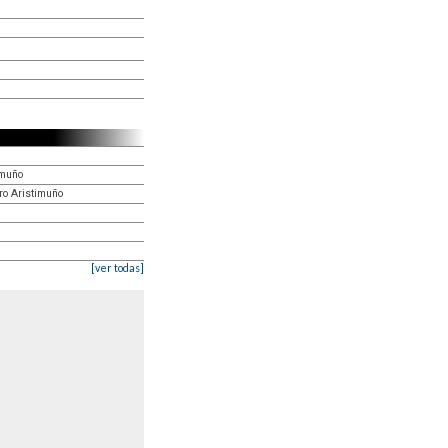
imuño
ro Aristimuño
[ver todas]