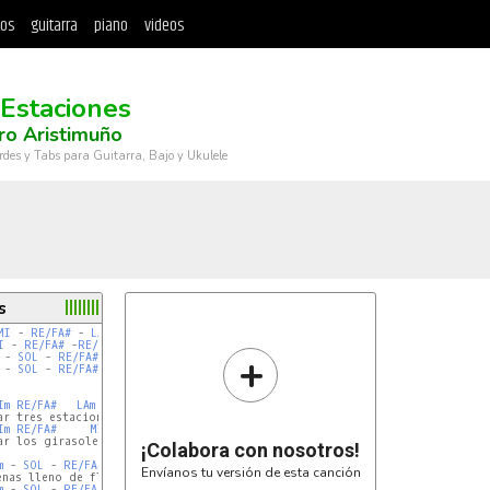
tos
guitarra
piano
videos
 Estaciones
ro Aristimuño
rdes y Tabs para Guitarra, Bajo y Ukulele
s
MI
 - 
RE/FA#
 - 
LA
 - 
SOL
I
 - 
RE/FA#
 -
RE/FA#
 - 
MIm
+
 - 
SOL
 - 
RE/FA#
 -
MI
 - 
SOL
 - 
RE/FA#
 -
MI
Im
RE/FA#
LAm
SOL
Im
RE/FA#
MIm
r los girasoles.

¡Colabora con nosotros!
m
 - 
SOL
 - 
RE/FA#
 -
MIm
Envíanos tu versión de esta canción
m
 - 
SOL
 - 
RE/FA#
 -
MIm