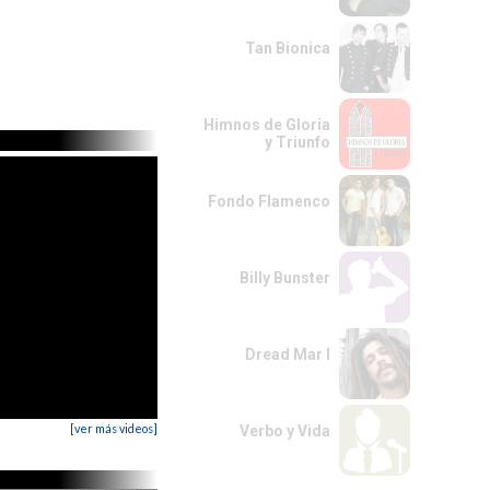
Tan Bionica
Himnos de Gloria
y Triunfo
Fondo Flamenco
Billy Bunster
Dread Mar I
[ver más videos]
Verbo y Vida