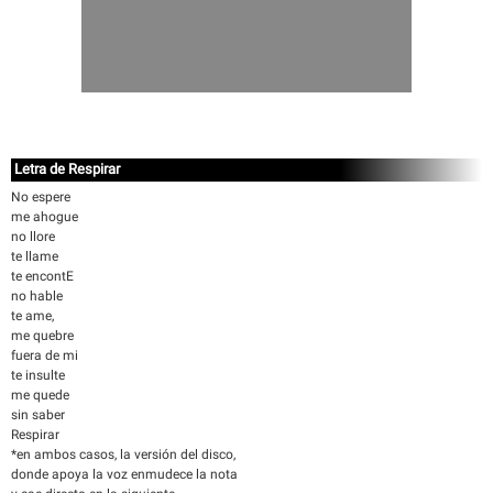
Letra de Respirar
No espere
me ahogue
no llore
te llame
te encontE
no hable
te ame,
me quebre
fuera de mi
te insulte
me quede
sin saber
Respirar
*en ambos casos, la versión del disco,
donde apoya la voz enmudece la nota