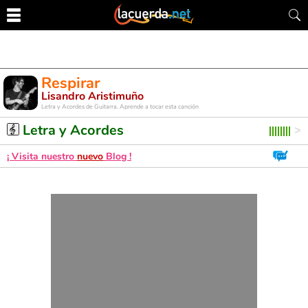
Respirar
Lisandro Aristimuño
Letra y Acordes de Guitarra. Aprende a tocar esta canción
Letra y Acordes
¡ Visita nuestro
nuevo
Blog !