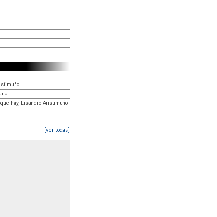
istimuño
muño
o que hay, Lisandro Aristimuño
[ver todas]