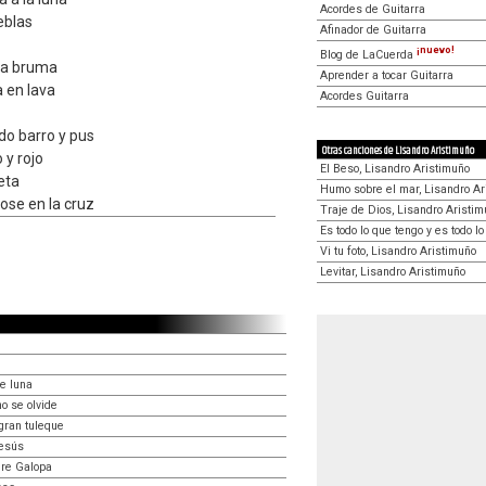
Acordes de Guitarra
ieblas
Afinador de Guitarra
¡nuevo!
Blog de LaCuerda
la bruma
Aprender a tocar Guitarra
 en lava
Acordes Guitarra
o barro y pus
Otras canciones de Lisandro Aristimuño
 y rojo
El Beso, Lisandro Aristimuño
eta
Humo sobre el mar, Lisandro Ar
ose en la cruz
Traje de Dios, Lisandro Aristi
Es todo lo que tengo y es todo l
Vi tu foto, Lisandro Aristimuño
Levitar, Lisandro Aristimuño
e luna
no se olvide
gran tuleque
Jesús
gre Galopa