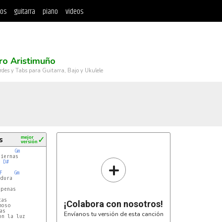
tos
guitarra
piano
videos
ro Aristimuño
rdes y Tabs para Guitarra, Bajo y Ukulele
s
mejor
✓
versión
Gm
iernas

+
D#
F
Gm
dura

penas

as

¡Colabora con nosotros!
oso

s

Envíanos tu versión de esta canción
n la luz
