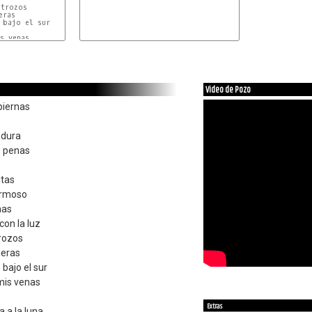
trozos

ras

bajo el sur

s venas

Video de Pozo
piernas
 dura
s penas
utas
ermoso
nas
on la luz
trozos
ueras
bajo el sur
mis venas
Extras
 a la luna