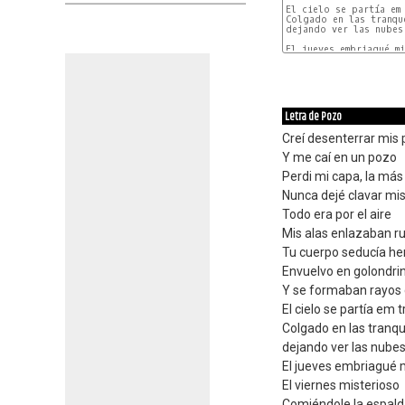
El cielo se partía em 
Colgado en las tranque
dejando ver las nubes 
El jueves embriagué mi
Letra de Pozo
Creí desenterrar mis 
Y me caí en un pozo
Perdi mi capa, la más
Nunca dejé clavar mi
Todo era por el aire
Mis alas enlazaban r
Tu cuerpo seducía h
Envuelvo en golondri
Y se formaban rayos c
El cielo se partía em 
Colgado en las tranq
dejando ver las nubes 
El jueves embriagué 
El viernes misterioso
Comiéndole la espalda