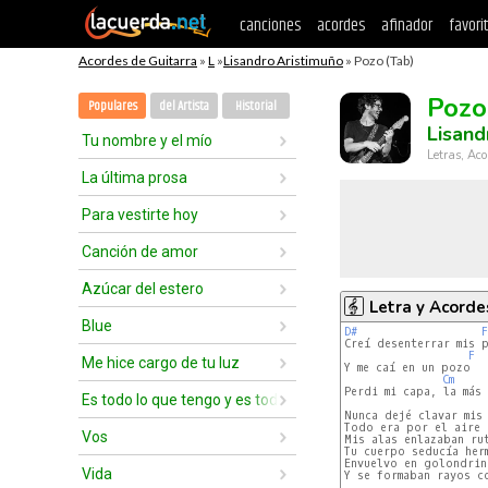
canciones
acordes
afinador
favori
Acordes de Guitarra
»
L
»
Lisandro Aristimuño
» Pozo (Tab)
Pozo
Populares
del Artista
Historial
Lisand
Tu nombre y el mío
Letras, Aco
La última prosa
Para vestirte hoy
Canción de amor
Azúcar del estero
Letra y Acorde
Blue
D#
F
Creí desenterrar mis p
F
Me hice cargo de tu luz
Y me caí en un pozo

Cm
Perdi mi capa, la más 
Es todo lo que tengo y es todo lo que hay
Nunca dejé clavar mis 
Todo era por el aire

Vos
Mis alas enlazaban rut
Tu cuerpo seducía herm
Envuelvo en golondrina
Vida
Y se formaban rayos co