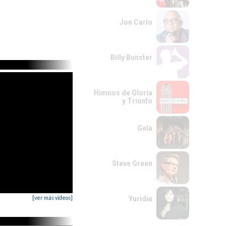
Jon Carlo
Billy Bunster
Himnos de Gloria
y Triunfo
Gela
Steve Green
[ver más videos]
Yuridia