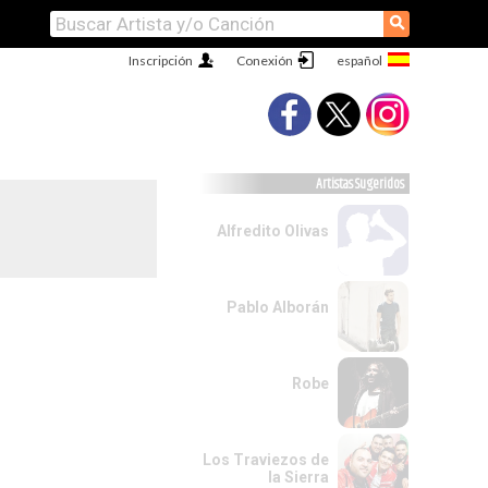
⚲
Inscripción
Conexión
Artistas Sugeridos
Alfredito Olivas
Pablo Alborán
Robe
Los Traviezos de
la Sierra