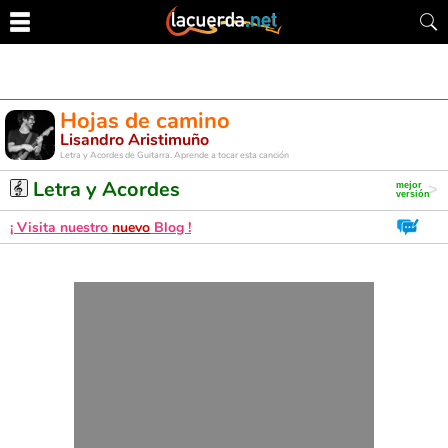
Hojas de camino
Lisandro Aristimuño
Letra y Acordes de Guitarra. Aprende a tocar esta canción
Letra y Acordes
¡ Visita nuestro
nuevo
Blog !