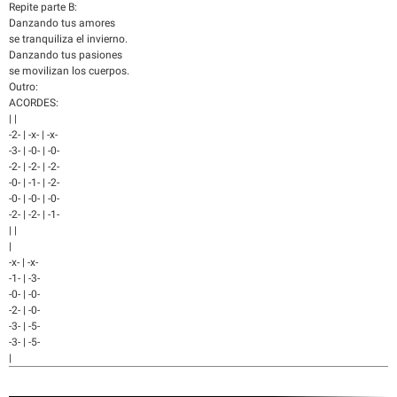
Repite parte B:
Danzando tus amores
se tranquiliza el invierno.
Danzando tus pasiones
se movilizan los cuerpos.
Outro:
ACORDES:
| |
-2- | -x- | -x-
-3- | -0- | -0-
-2- | -2- | -2-
-0- | -1- | -2-
-0- | -0- | -0-
-2- | -2- | -1-
| |
|
-x- | -x-
-1- | -3-
-0- | -0-
-2- | -0-
-3- | -5-
-3- | -5-
|