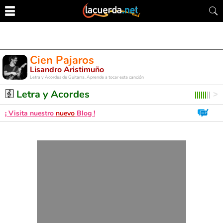
Cien Pajaros
Lisandro Aristimuño
Letra y Acordes de Guitarra. Aprende a tocar esta canción
Letra y Acordes
¡ Visita nuestro
nuevo
Blog !