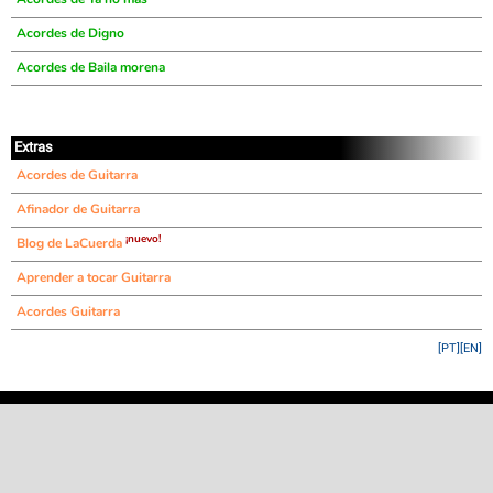
Acordes de Digno
Acordes de Baila morena
Extras
Acordes de Guitarra
Afinador de Guitarra
¡nuevo!
Blog de LaCuerda
Aprender a tocar Guitarra
Acordes Guitarra
[PT]
[EN]
©
LaCuerda
.net
·
·
·
aviso legal
privacidad
contacto