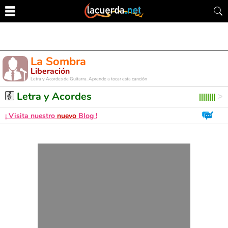
La Sombra
Liberación
Letra y Acordes de Guitarra. Aprende a tocar esta canción
Letra y Acordes
¡ Visita nuestro
nuevo
Blog !