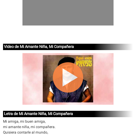
Video de Mi Amante Niña, Mi Compañera
Letra de Mi Amante Niña, Mi Compañera
Mi amiga, mi buen amiga,
mi amante niña, mi compañera.
Quisiera contarle al mundo,