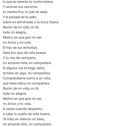
lo que es tenerte, la noche entera.
Y recorrer tus caminos,
tu vientre fino, tu piel de seda.
Y el paisaje de tu pelo,
sobre mi almohada, y tu boca fresca.
Razón de mi vida, mi fé,
toda mi alegría.
Molino en que gira mi ser,
mi Amor y mi vida.
El hijo de tus entrañas,
tiene tus ojos de niña buena.
Y tu risa de campana,
mi amante niña, mi compañera.
Si alguna vez te hago daño,
te hiero en algo, mi compañera.
Compréndeme como a un niño,
que tiene celos, mi compañera.
Razón de mi vida, mi fé,
toda mi alegría.
Molino en que gira mi ser,
mi Amor y mi vida.
A veces cuando despierto,
a velar tu sueño de niña buena.
Te robo en silencio un beso,
mi amante niña, mi compañera.