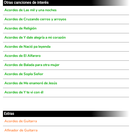
Otras canciones de interés
Acordes de Las mil y una noches
Acordes de Cruzando cerros y arroyos
Acordes de Religión
Acordes de Y dale alegría a mi corazón
Acordes de Nació pa leyenda
Acordes de El Alfarero
Acordes de Balada para otra mujer
Acordes de Sopla Señor
Acordes de Me enamoré de Jesús
Acordes de Y te vi con él
Extras
Acordes de Guitarra
Afinador de Guitarra