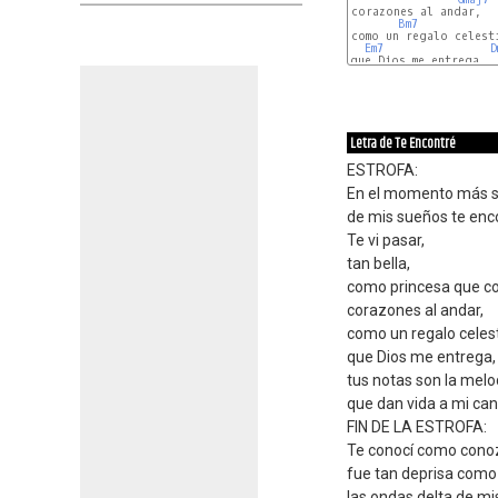
corazones al andar,

Bm7
como un regalo celesti
Em7
D
que Dios me entrega,

Cm7
Letra de Te Encontré
ESTROFA:
En el momento más 
de mis sueños te enc
Te vi pasar,
tan bella,
como princesa que co
corazones al andar,
como un regalo celest
que Dios me entrega,
tus notas son la melo
que dan vida a mi can
FIN DE LA ESTROFA:
Te conocí como conoz
fue tan deprisa como 
las ondas delta de m