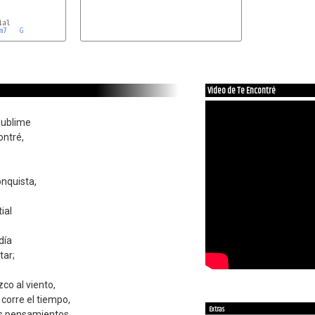
al

m7
G
Dm7
Video de Te Encontré
sublime
ontré,
nquista,
ial
día
tar;
co al viento,
corre el tiempo,
Extras
is pensamientos