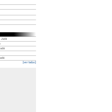
e Judá
á
Judá
Judá
[ver todas]