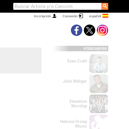
⚲
Inscripción
Conexión
Artistas Sugeridos
Evan Craft
Julio Melgar
Elevation
Worship
Hakuna Group
Music