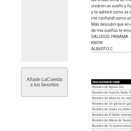
crearon un sueño y fui
y te admiré como se 
me confundí como un 
Más descubrí que en
de mis sueños te encon
SALUDOS PANAMA...
KNOW
ALBERTO C.
Añade LaCuerda
Otras canciones de interés
a tus favoritos
Acordes de Agnus Dei
Acordes de Espiritu Santo 
Acordes de Mora en mi vid
Acordes de De gloria en glo
Acordes de Quién es como 
Acordes de El Señor march
Acordes de María de Nazar
Acordes de Yo quiero entrar