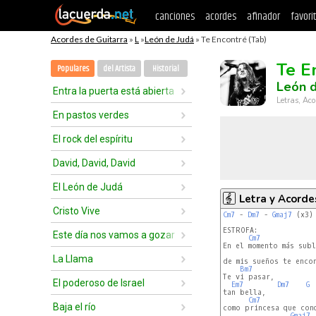
canciones
acordes
afinador
favori
Acordes de Guitarra
»
L
»
León de Judá
» Te Encontré (Tab)
Te E
Populares
del Artista
Historial
León d
Entra la puerta está abierta
Letras, Aco
En pastos verdes
El rock del espíritu
David, David, David
El León de Judá
Letra y Acorde
Cristo Vive
Cm7
 - 
Dm7
 - 
Gmaj7
 (x3)

ESTROFA:

Este día nos vamos a gozar
Cm7
En el momento más subli
La Llama
de mis sueños te encon
Bm7
Te vi pasar,

El poderoso de Israel
Em7
Dm7
G
tan bella,

Cm7
Baja el río
como princesa que conq
Gmaj7