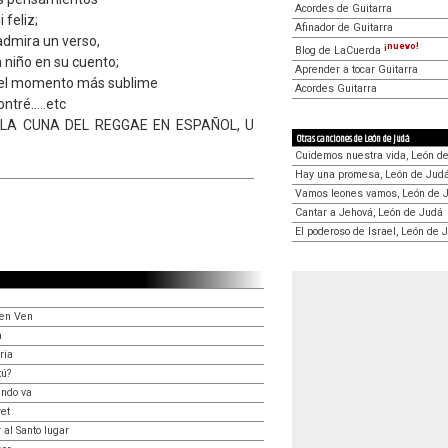
Acordes de Guitarra
 feliz;
Afinador de Guitarra
admira un verso,
¡nuevo!
Blog de LaCuerda
niño en su cuento;
Aprender a tocar Guitarra
 el momento más sublime
Acordes Guitarra
tré.....etc
LA CUNA DEL REGGAE EN ESPAÑOL, U
Otras canciones de León de Judá
Cuidemos nuestra vida, León d
Hay una promesa, León de Jud
Vamos leones vamos, León de 
Cantar a Jehová, León de Judá
El poderoso de Israel, León de 
Ven Ven
a
ria
tú?
ando va
et
 al Santo lugar