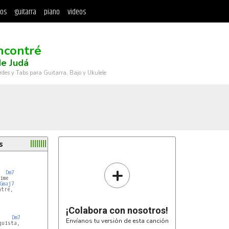
tos
guitarra
piano
videos
ncontré
e Judá
rdes y Tabs para Guitarra, Bajo y Ukulele
s
+
Dm7
me

Gmaj7
tré,

¡Colabora con nosotros!
Dm7
Envíanos tu versión de esta canción
uista,
