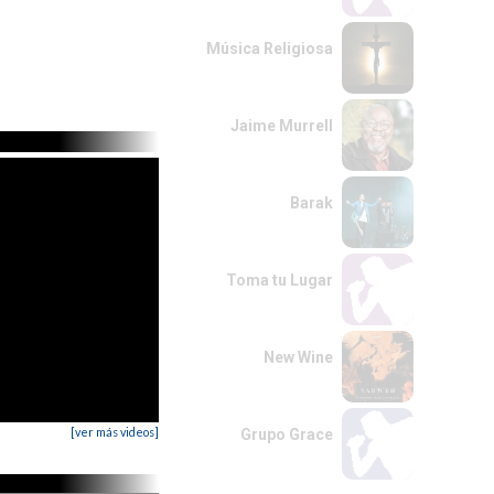
Música Religiosa
Jaime Murrell
Barak
Toma tu Lugar
New Wine
[ver más videos]
Grupo Grace