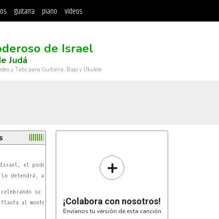
tos
guitarra
piano
videos
oderoso de Israel
e Judá
rdes y Tabs para Guitarra, Bajo y Ukulele
s
+
G
Israel, el poderoso de Israel,

Cm
 lo detendrá, al poderoso de Israel

G
 celebrando su poder, con alegría del corazón...

Cm
¡Colabora con nosotros!
flauta al monte de Yaveh celebraremos su poder!

Envíanos tu versión de esta canción