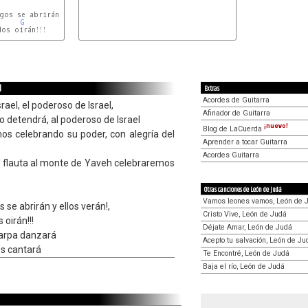
gos se abrirán y ellos verán!,

G
os oirán!!!

l
Extras
Acordes de Guitarra
rael, el poderoso de Israel,
Afinador de Guitarra
lo detendrá, al poderoso de Israel
¡nuevo!
Blog de LaCuerda
s celebrando su poder, con alegría del
Aprender a tocar Guitarra
Acordes Guitarra
a flauta al monte de Yaveh celebraremos
Otras canciones de León de Judá
Vamos leones vamos, León de 
s se abrirán y ellos verán!,
Cristo Vive, León de Judá
 oirán!!!
Déjate Amar, León de Judá
l arpa danzará
Acepto tu salvación, León de Ju
os cantará
Te Encontré, León de Judá
Baja el río, León de Judá