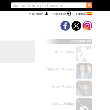
⚲
Inscripción
Conexión
Artistas Sugeridos
Grupo Grace
Miel San Marcos
Fernel Monroy
Coros Unidos