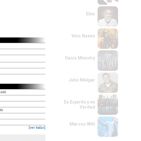
Elim
Vino Nuevo
Oasis Ministry
Julio Melgar
Judá
En Espiritu y en
Verdad
dá
Marcos Witt
[ver todas]