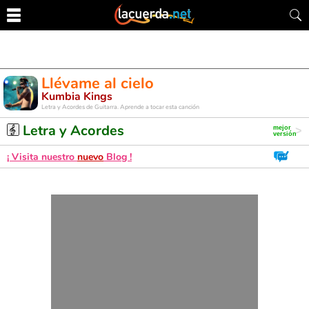
Llévame al cielo
Kumbia Kings
Letra y Acordes de Guitarra. Aprende a tocar esta canción
Letra y Acordes
¡ Visita nuestro
nuevo
Blog !