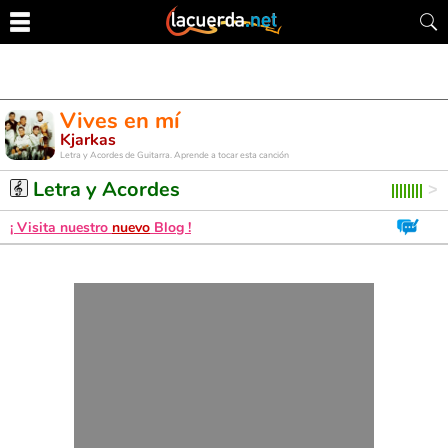
Vives en mí
Kjarkas
Letra y Acordes de Guitarra. Aprende a tocar esta canción
Letra y Acordes
¡ Visita nuestro
nuevo
Blog !