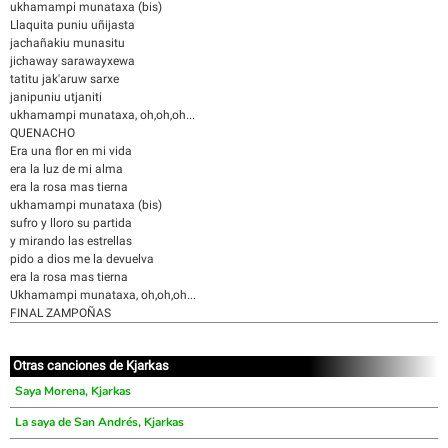
ukhamampi munataxa (bis)
Llaquita puniu uñijasta
jachañakiu munasitu
jichaway sarawayxewa
tatitu jak'aruw sarxe
janipuniu utjaniti
ukhamampi munataxa, oh,oh,oh...
QUENACHO
Era una flor en mi vida
era la luz de mi alma
era la rosa mas tierna
ukhamampi munataxa (bis)
sufro y lloro su partida
y mirando las estrellas
pido a dios me la devuelva
era la rosa mas tierna
Ukhamampi munataxa, oh,oh,oh...
FINAL ZAMPOÑAS
Otras canciones de Kjarkas
Saya Morena, Kjarkas
La saya de San Andrés, Kjarkas