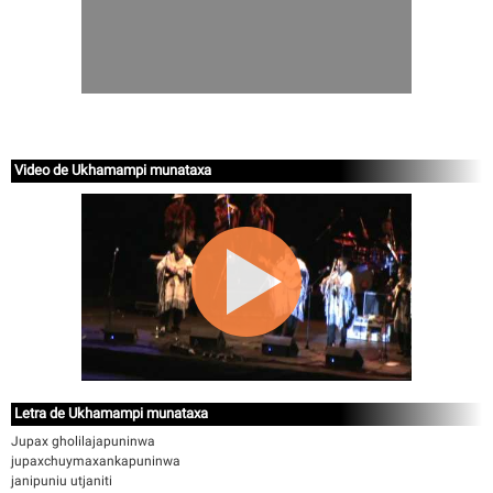
Video de Ukhamampi munataxa
Letra de Ukhamampi munataxa
Jupax gholilajapuninwa
jupaxchuymaxankapuninwa
janipuniu utjaniti