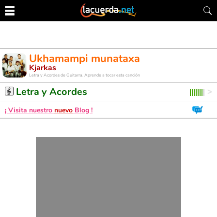
Ukhamampi munataxa
Kjarkas
Letra y Acordes de Guitarra. Aprende a tocar esta canción
Letra y Acordes
¡ Visita nuestro
nuevo
Blog !