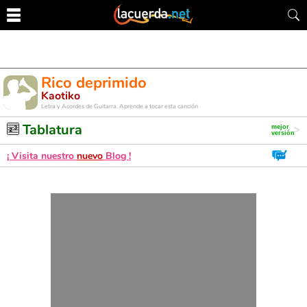
Rico deprimido
Kaotiko
Letra y Acordes de Guitarra. Aprende a tocar esta canción
Tablatura
¡ Visita nuestro
nuevo
Blog !