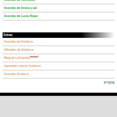
Acordes de Arena y sal
Acordes de Luces Rojas
Extras
Acordes de Guitarra
Afinador de Guitarra
¡nuevo!
Blog de LaCuerda
Aprender a tocar Guitarra
Acordes Guitarra
[PT]
[EN]
©
LaCuerda
.net
·
·
·
aviso legal
privacidad
contacto