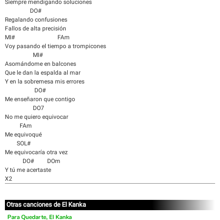
Siempre mendigando soluciones
DO#
Regalando confusiones
Fallos de alta precisión
MI# FAm
Voy pasando el tiempo a trompicones
MI#
Asomándome en balcones
Que le dan la espalda al mar
Y en la sobremesa mis errores
DO#
Me enseñaron que contigo
DO7
No me quiero equivocar
FAm
Me equivoqué
SOL#
Me equivocaría otra vez
DO# DOm
Y tú me acertaste
X2
Otras canciones de El Kanka
Para Quedarte, El Kanka