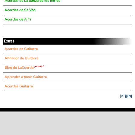
Acordes de La danza de los mirlos
Acordes de Se Vos
Acordes de A Tí
Extras
Acordes de Guitarra
Afinador de Guitarra
¡nuevo!
Blog de LaCuerda
Aprender a tocar Guitarra
Acordes Guitarra
[PT]
[EN]
©
LaCuerda
.net
·
·
·
aviso legal
privacidad
contacto