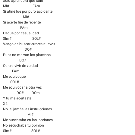
Sólo aprende el que falló
MI# FAm
Si atiné fue por puro accidente
MI#
Si acerté fue de repente
FAm
Llegué por casualidad
SIm# SOL#
Vengo de buscar errores nuevos
DO#
Pues no me van los placebos
DO7
Quiero vivir de verdad
FAm
Me equivoqué
SOL#
Me equivocaría otra vez
DO# DOm
Y tú me acertaste
X2
No leí jamás las instrucciones
MI#
Me ausentaba en las lecciones
No escuchaba tu opinión
SIm# SOL#