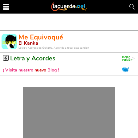
Me Equivoqué
El Kanka
Letra y Acordes de Guitarra. Aprende a tocar esta canción
Letra y Acordes
¡ Visita nuestro
nuevo
Blog !