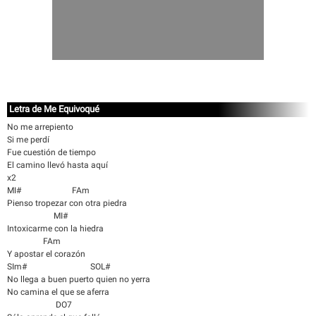
Letra de Me Equivoqué
No me arrepiento
Si me perdí
Fue cuestión de tiempo
El camino llevó hasta aquí
x2
MI# FAm
Pienso tropezar con otra piedra
MI#
Intoxicarme con la hiedra
FAm
Y apostar el corazón
SIm# SOL#
No llega a buen puerto quien no yerra
No camina el que se aferra
DO7