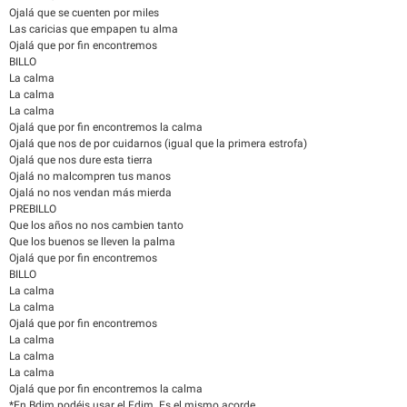
Ojalá que se cuenten por miles
Las caricias que empapen tu alma
Ojalá que por fin encontremos
BILLO
La calma
La calma
La calma
Ojalá que por fin encontremos la calma
Ojalá que nos de por cuidarnos (igual que la primera estrofa)
Ojalá que nos dure esta tierra
Ojalá no malcompren tus manos
Ojalá no nos vendan más mierda
PREBILLO
Que los años no nos cambien tanto
Que los buenos se lleven la palma
Ojalá que por fin encontremos
BILLO
La calma
La calma
Ojalá que por fin encontremos
La calma
La calma
La calma
Ojalá que por fin encontremos la calma
*En Bdim podéis usar el Fdim. Es el mismo acorde.