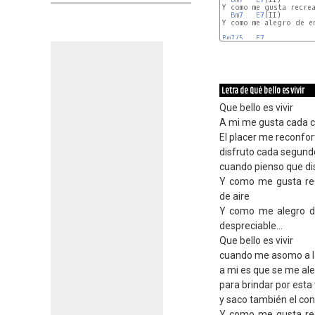
Y como me gusta recre
Bm7
E7
(II)        
Y como me alegro de en
Bm7/5
E7
Letra de Qué bello es vivir
Que bello es vivir
A mi me gusta cada c
El placer me reconfor
disfruto cada segund
cuando pienso que dis
Y como me gusta rec
de aire
Y como me alegro de
despreciable...
Que bello es vivir
cuando me asomo a l
a mi es que se me ale
para brindar por esta
y saco también el con
Y como me gusta rec