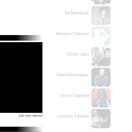
Ed Maverick
Genesis Campos
Victor Jara
Silvio Rodriguez
Cacho Castaña
[ver más videos]
Jovanny Cadena