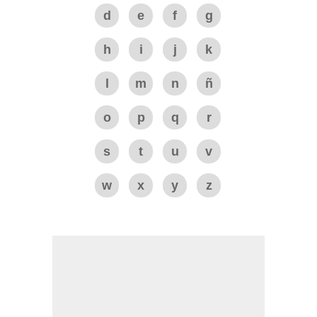
d
e
f
g
h
i
j
k
l
m
n
ñ
o
p
q
r
s
t
u
v
w
x
y
z