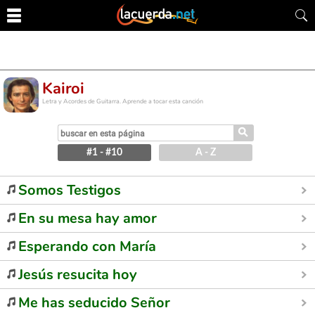
Kairoi
Letra y Acordes de Guitarra. Aprende a tocar esta canción
⚲
#1 - #10
A - Z
Somos Testigos
En su mesa hay amor
Esperando con María
Jesús resucita hoy
Me has seducido Señor