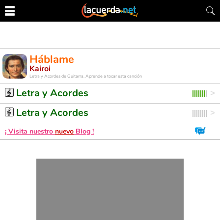
Háblame
Kairoi
Letra y Acordes de Guitarra. Aprende a tocar esta canción
Letra y Acordes
Letra y Acordes
¡ Visita nuestro
nuevo
Blog !