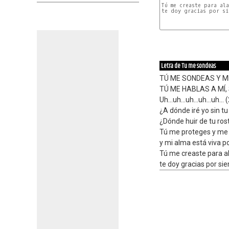
Tú me creaste para ala
te doy gracias por si
Letra de Tu me sondeas
TÚ ME SONDEAS Y M
TÚ ME HABLAS A MÍ, 
Uh...uh...uh...uh...uh... 
¿A dónde iré yo sin tu
¿Dónde huir de tu ros
Tú me proteges y me 
y mi alma está viva po
Tú me creaste para a
te doy gracias por si