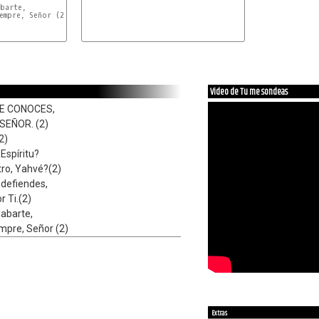
barte,

empre, Señor (2)
Video de Tu me sondeas
E CONOCES,
SEÑOR. (2)
(2)
 Espíritu?
tro, Yahvé?(2)
defiendes,
r Ti.(2)
labarte,
empre, Señor (2)
Extras