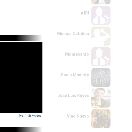
La IBI
Música Católica
Montesanto
Oasis Ministry
Jose Luis Reyes
[ver más videos]
Vino Nuevo