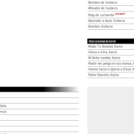
Acordes de Guitarra
Afinador de Guitarra
¡nuevo!
Blog de LaCuerda
Aprender a tocar Guitarra
Acordes Guitarra
Otras canciones de Kairoi
Alabo Tu Bondad, Kairoi
Gloria a Dios, Kairoi
Al Señor cantad, Kairoi
Padre me pongo en tus manos, K
Vamos hacia ti (gloria a Dios), K
Padre Nuestro, Kairoi
falla
recio