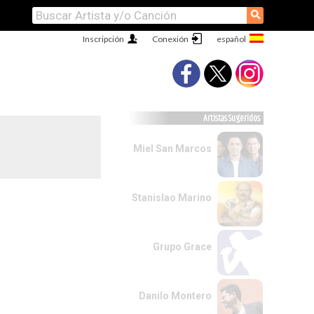
⚲
Inscripción
Conexión
Artistas Sugeridos
Miel San Marcos
Stanislao Marino
Grupo Grace
Danilo Montero