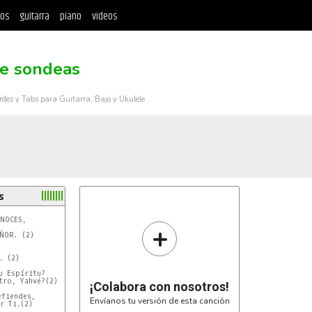
tos
guitarra
piano
videos
e sondeas
rdes y Tabs para Guitarra, Bajo y Ukulele
s
+
ÑOR. (2)

. (2)

 Espíritu?

ro, Yahvé?(2)

¡Colabora con nosotros!
fiendes,

Envíanos tu versión de esta canción
r Ti.(2)
