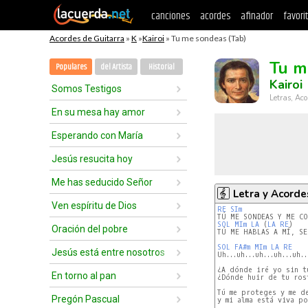
canciones
acordes
afinador
favori
Acordes de Guitarra
»
K
»
Kairoi
» Tu me sondeas (Tab)
Tu m
Populares
del Artista
Historial
Kairoi
Somos Testigos
Letras, Aco
En su mesa hay amor
Esperando con María
Jesús resucita hoy
Me has seducido Señor
Letra y Acorde
Ven espíritu de Dios
RE
SIm
SOL
MIm
LA
 (
LA
RE
)

Oración del pobre
TÚ ME HABLAS A MÍ, SE
SOL
FA#m
MIm
LA
RE
Jesús está entre nosotros
Uh...uh...uh...uh...uh..
¿A dónde iré yo sin tu
En torno al pan
¿Dónde huir de tu rost
Tú me proteges y me de
Pregón Pascual
y mi alma está viva po