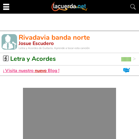
Rivadavia banda norte
Josue Escudero
Letra y Acordes de Guitarra. Aprende a tocar esta canción
Letra y Acordes
¡ Visita nuestro
nuevo
Blog !