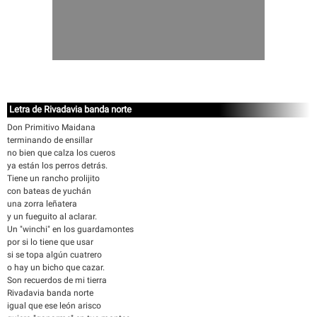
Letra de Rivadavia banda norte
Don Primitivo Maidana
terminando de ensillar
no bien que calza los cueros
ya están los perros detrás.
Tiene un rancho prolijito
con bateas de yuchán
una zorra leñatera
y un fueguito al aclarar.
Un "winchi" en los guardamontes
por si lo tiene que usar
si se topa algún cuatrero
o hay un bicho que cazar.
Son recuerdos de mi tierra
Rivadavia banda norte
igual que ese león arisco