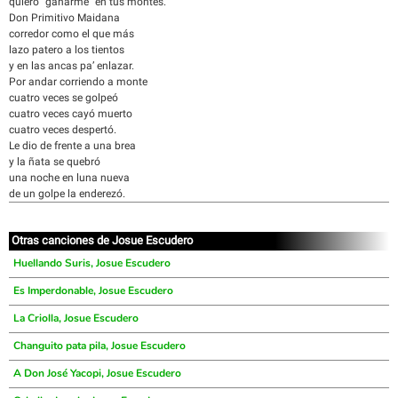
quiero "ganarme" en tus montes.
Don Primitivo Maidana
corredor como el que más
lazo patero a los tientos
y en las ancas pa’ enlazar.
Por andar corriendo a monte
cuatro veces se golpeó
cuatro veces cayó muerto
cuatro veces despertó.
Le dio de frente a una brea
y la ñata se quebró
una noche en luna nueva
de un golpe la enderezó.
Otras canciones de Josue Escudero
Huellando Suris, Josue Escudero
Es Imperdonable, Josue Escudero
La Criolla, Josue Escudero
Changuito pata pila, Josue Escudero
A Don José Yacopi, Josue Escudero