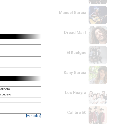
Manuel García
Dread Mar I
El Kuelgue
Kany García
o
scudero
Los Huayra
Escudero
Calibre 50
[ver todas]