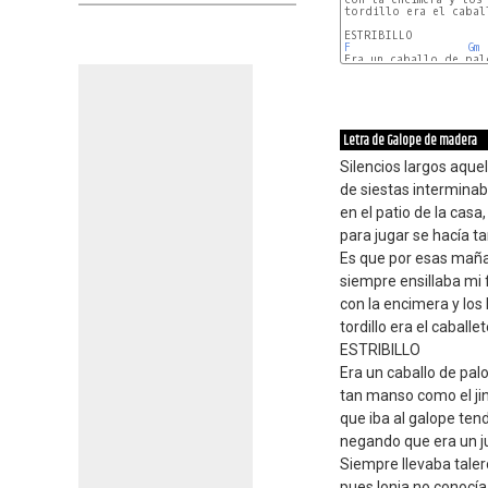
tordillo era el caball
F
Gm
Era un caballo de palo
C
C7
F
Letra de Galope de madera
Silencios largos aquel
de siestas interminab
en el patio de la casa,
para jugar se hacía ta
Es que por esas mañ
siempre ensillaba mi 
con la encimera y los
tordillo era el caballet
ESTRIBILLO
Era un caballo de palo
tan manso como el ji
que iba al galope tend
negando que era un j
Siempre llevaba taler
pues lonja no conocía