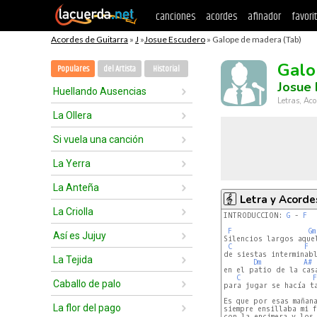
canciones
acordes
afinador
favori
Acordes de Guitarra
»
J
»
Josue Escudero
» Galope de madera (Tab)
Galo
Populares
del Artista
Historial
Josue
Huellando Ausencias
Letras, Aco
La Ollera
Si vuela una canción
La Yerra
La Anteña
Letra y Acorde
La Criolla
INTRODUCCIÓN: 
G
 - 
F
F
Gm
Así es Jujuy
Silencios largos aquel
C
F
de siestas interminabl
La Tejida
Dm
A#
en el patio de la casa
C
F
Caballo de palo
para jugar se hacía ta
Es que por esas mañana
La flor del pago
siempre ensillaba mi f
con la encimera y los 