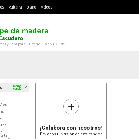
tos
guitarra
piano
videos
pe de madera
 Escudero
rdes y Tabs para Guitarra, Bajo y Ukulele
s
mejor
✓
versión
+
los

es

,

rde.

¡Colabora con nosotros!
s,

Envíanos tu versión de esta canción
lete

bastos,
