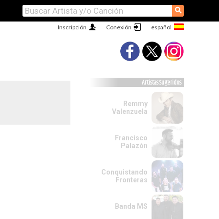
⚲
Inscripción
Conexión
Artistas Sugeridos
Remmy
Valenzuela
Francisco
Palazón
Conquistando
Fronteras
Banda MS