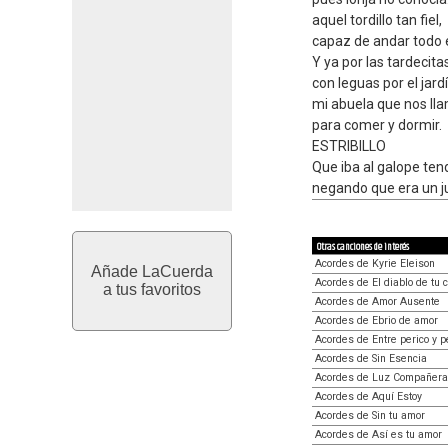
aquel tordillo tan fiel,
capaz de andar todo e
Y ya por las tardecita
con leguas por el jardí
mi abuela que nos ll
para comer y dormir.
ESTRIBILLO
Que iba al galope ten
negando que era un j
Otras canciones de interés
Acordes de Kyrie Eleison
Añade LaCuerda
Acordes de El diablo de tu 
a tus favoritos
Acordes de Amor Ausente
Acordes de Ebrio de amor
Acordes de Entre perico y p
Acordes de Sin Esencia
Acordes de Luz Compañera
Acordes de Aquí Estoy
Acordes de Sin tu amor
Acordes de Así es tu amor