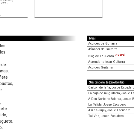
ete.

,

Extras
Acordes de Guitarra
los
Afinador de Guitarra
les
¡nuevo!
Blog de LaCuerda
Aprender a tocar Guitarra
rde.
Acordes Guitarra
anas,
flete
Otras canciones de Josue Escudero
 bastos,
Carbón de leña, Josue Escuder
e.
La caja de mi guitarra, Josue E
A Don Norberto Solorza, Josue 
,
La Tejida, Josue Escudero
nete
Así es Jujuy, Josue Escudero
ido,
Tal Vez, Josue Escudero
uguete.
o,
.