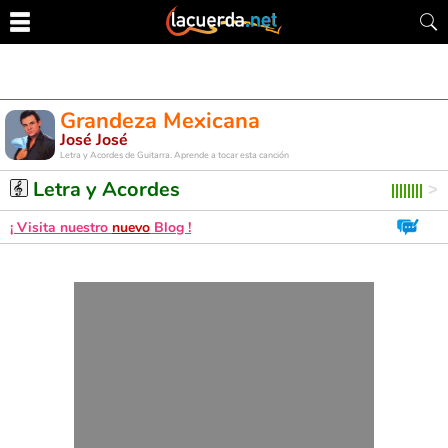
Grandeza Mexicana
José José
Letra y Acordes de Guitarra. Aprende a tocar esta canción
Letra y Acordes
¡ Visita nuestro
nuevo
Blog !