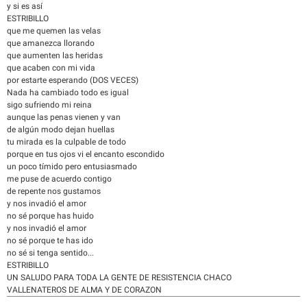
y si es así
ESTRIBILLO
que me quemen las velas
que amanezca llorando
que aumenten las heridas
que acaben con mi vida
por estarte esperando (DOS VECES)
Nada ha cambiado todo es igual
sigo sufriendo mi reina
aunque las penas vienen y van
de algún modo dejan huellas
tu mirada es la culpable de todo
porque en tus ojos vi el encanto escondido
un poco tímido pero entusiasmado
me puse de acuerdo contigo
de repente nos gustamos
y nos invadió el amor
no sé porque has huido
y nos invadió el amor
no sé porque te has ido
no sé si tenga sentido...
ESTRIBILLO
UN SALUDO PARA TODA LA GENTE DE RESISTENCIA CHACO
VALLENATEROS DE ALMA Y DE CORAZON