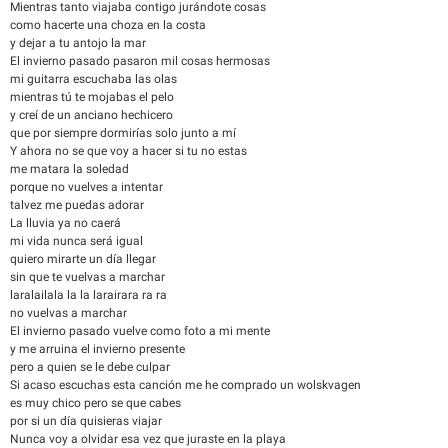
Mientras tanto viajaba contigo jurándote cosas
como hacerte una choza en la costa
y dejar a tu antojo la mar
El invierno pasado pasaron mil cosas hermosas
mi guitarra escuchaba las olas
mientras tú te mojabas el pelo
y creí de un anciano hechicero
que por siempre dormirías solo junto a mí
Y ahora no se que voy a hacer si tu no estas
me matara la soledad
porque no vuelves a intentar
talvez me puedas adorar
La lluvia ya no caerá
mi vida nunca será igual
quiero mirarte un día llegar
sin que te vuelvas a marchar
laralailala la la larairara ra ra
no vuelvas a marchar
El invierno pasado vuelve como foto a mi mente
y me arruina el invierno presente
pero a quien se le debe culpar
Si acaso escuchas esta canción me he comprado un wolskvagen
es muy chico pero se que cabes
por si un día quisieras viajar
Nunca voy a olvidar esa vez que juraste en la playa