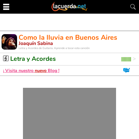
Como la lluvia en Buenos Aires
Joaquín Sabina
Letra y Acordes de Guitarra. Aprende a tocar esta canción
Letra y Acordes
¡ Visita nuestro
nuevo
Blog !