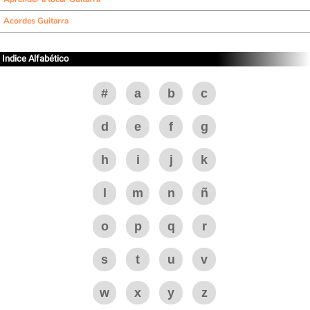
Acordes Guitarra
Indice Alfabético
#
a
b
c
d
e
f
g
h
i
j
k
l
m
n
ñ
o
p
q
r
s
t
u
v
w
x
y
z