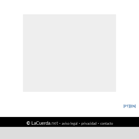
[PT]
[EN]
©
LaCuerda
.net
·
·
·
aviso legal
privacidad
contacto