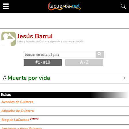
Jesús Barrul
Letra y Acordes de Guitarra. Aprende a tocar esta canción
⚲
#1 - #10
A - Z
Muerte por vida
Extras
Acordes de Guitarra
Afinador de Guitarra
¡nuevo!
Blog de LaCuerda
Aprender a tocar Guitarra