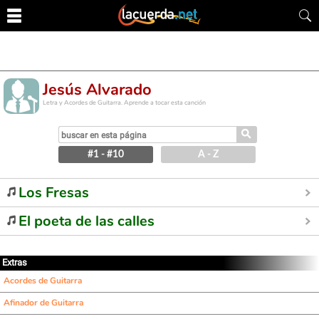
Jesús Alvarado
Letra y Acordes de Guitarra. Aprende a tocar esta canción
⚲
#1 - #10
A - Z
Los Fresas
El poeta de las calles
Extras
Acordes de Guitarra
Afinador de Guitarra