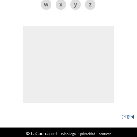
w
x
y
z
[PT]
[EN]
©
LaCuerda
.net
·
·
·
aviso legal
privacidad
contacto