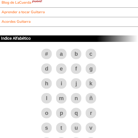
¡nuevo!
Blog de LaCuerda
Aprender a tocar Guitarra
Acordes Guitarra
Indice Alfabético
#
a
b
c
d
e
f
g
h
i
j
k
l
m
n
ñ
o
p
q
r
s
t
u
v