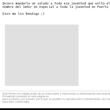
Quiero mandarle un saludo a toda esa juventud que exlta el
nombre del Señor en especial a toda la juventud en Puerto 
Dios me los Bendiga ;)

Este fichero es trabajo propio de su transcriptor y representa su interpretación personal de
El material contenido en esta página es
para exclusivo uso privado, por lo que se prohibe su reproducción o retransmisión, así c
para fines comerciales.