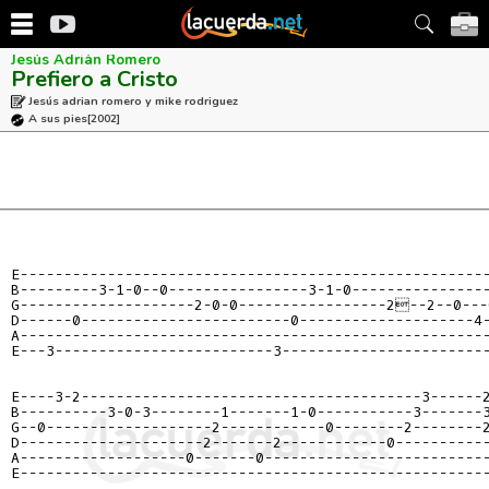
Jesús Adrián Romero
Prefiero a Cristo
Jesús adrian romero y mike rodriguez
A sus pies
[2002]
E------------------------------------------------------
B---------3-1-0--0----------------3-1-0----------------
G--------------------2-0-0-----------------2--2--0---0
D------0------------------------0--------------------4-
A------------------------------------------------------
E---3-------------------------3------------------------
E----3-2---------------------------------------3------2
B----------3-0-3--------1-------1-0-----------3-------3
G--0-------------------2------------0--------2--------2
D---------------------2-------2------------0-----------
A-------------------0-------0--------------------------
E------------------------------------------------------