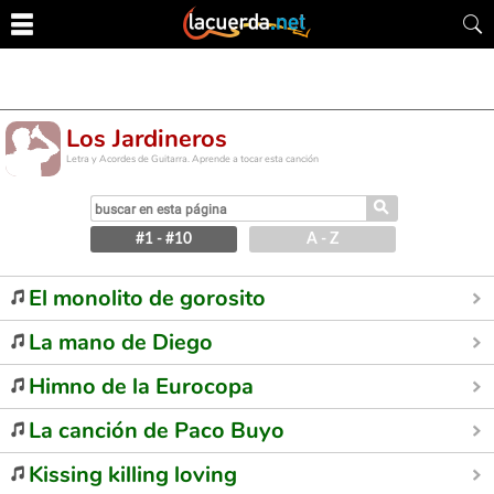
Los Jardineros
Letra y Acordes de Guitarra. Aprende a tocar esta canción
⚲
#1 - #10
A - Z
El monolito de gorosito
La mano de Diego
Himno de la Eurocopa
La canción de Paco Buyo
Kissing killing loving