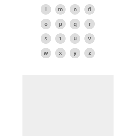
l
m
n
ñ
o
p
q
r
s
t
u
v
w
x
y
z