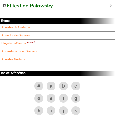
El test de Palowsky
Extras
Acordes de Guitarra
Afinador de Guitarra
¡nuevo!
Blog de LaCuerda
Aprender a tocar Guitarra
Acordes Guitarra
Indice Alfabético
#
a
b
c
d
e
f
g
h
i
j
k