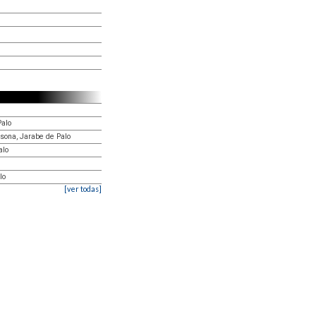
Palo
rsona, Jarabe de Palo
alo
lo
[ver todas]