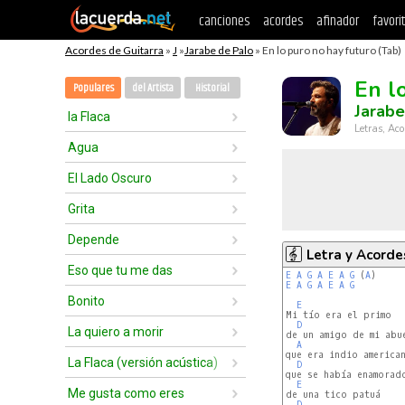
canciones
acordes
afinador
favori
Acordes de Guitarra
»
J
»
Jarabe de Palo
» En lo puro no hay futuro (Tab)
En l
Populares
del Artista
Historial
Jarabe
la Flaca
Letras, Aco
Agua
El Lado Oscuro
Grita
Depende
Letra y Acorde
Eso que tu me das
E
A
G
A
E
A
G
 (
A
E
A
G
A
E
A
G
Bonito
E
Mi tío era el primo

D
La quiero a morir
de un amigo de mi abue
A
que era indio american
La Flaca (versión acústica)
D
que se había enamorado
E
Me gusta como eres
de una tico patuá

D