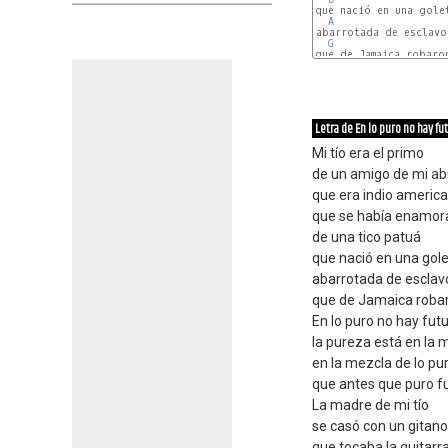
que nació en una golet
A
abarrotada de esclavos
G
que de Jamaica robaron
Letra de En lo puro no hay fu
Mi tío era el primo
de un amigo de mi ab
que era indio americ
que se había enamor
de una tico patuá
que nació en una gol
abarrotada de esclav
que de Jamaica roba
En lo puro no hay fut
la pureza está en la 
en la mezcla de lo pu
que antes que puro f
La madre de mi tío
se casó con un gitano
que tocaba la guitarr