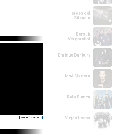
Héroes del
Silencio
Bersuit
Vergarabat
Enrique Bunbury
José Madero
Rata Blanca
[ver más videos]
Viejas Locas