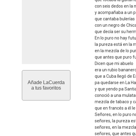
con seis dedos en la
y acompañaba a un 
que cantaba bulerías
con un negro de Chic
que decía ser su her
En lo puro no hay fut
la pureza está en la 
en la mezcla de lo pu
que antes que puro f
Dicen que mi abuelo
era un rubio bananer
que a Cuba llegó de 
Añade LaCuerda
pa quedarse en La H
a tus favoritos
y que yendo pa Santi
conoció a una mulata
mezcla de tabaco y 
que en francés a él le
Señores, en lo puro n
señores, la pureza es
señores, en la mezcla
señores, que antes q