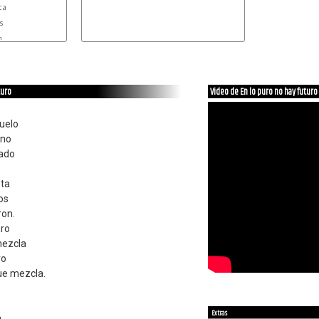
a



.

turo
Video de En lo puro no hay futuro
uelo
ano
ado
eta
os
ron.
uro
mezcla
ro
ue mezcla.
Extras
a