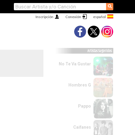
⚲
Inscripción
Conexión
Artistas Sugeridos
No Te Va Gustar
Hombres G
Pappo
Caifanes