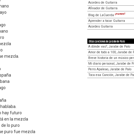
Acordes de Guitarra
 mano
Afinador de Guitarra
payo
¡nuevo!
Blog de LaCuerda
Aprender a tocar Guitarra
ago
Acordes Guitarra
mano
uro
Otras canciones de Jarabe de Palo
mezcla
A dónde vas?, Jarabe de Palo
ro
Amor de todo a 100, Jarabe de 
ue mezcla.
Breve historia de un músico pe
Mi diario personal, Jarabe de P
o
Perro Apaleao, Jarabe de Palo
España
Toca esa Canción, Jarabe de Pa
abana
ago
caña
 hablaba.
o hay futuro
tá en la mezcla
 de lo puro
ue puro fue mezcla