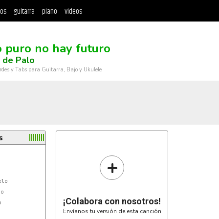
tos
guitarra
piano
videos
o puro no hay futuro
 de Palo
rdes y Tabs para Guitarra, Bajo y Ukulele
s
+
lo

o

¡Colabora con nosotros!


Envíanos tu versión de esta canción