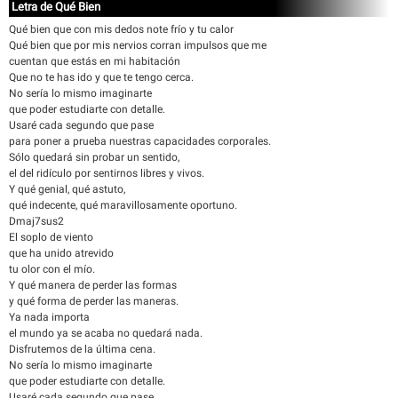
Letra de Qué Bien
Qué bien que con mis dedos note frío y tu calor
Qué bien que por mis nervios corran impulsos que me
cuentan que estás en mi habitación
Que no te has ido y que te tengo cerca.
No sería lo mismo imaginarte
que poder estudiarte con detalle.
Usaré cada segundo que pase
para poner a prueba nuestras capacidades corporales.
Sólo quedará sin probar un sentido,
el del ridículo por sentirnos libres y vivos.
Y qué genial, qué astuto,
qué indecente, qué maravillosamente oportuno.
Dmaj7sus2
El soplo de viento
que ha unido atrevido
tu olor con el mío.
Y qué manera de perder las formas
y qué forma de perder las maneras.
Ya nada importa
el mundo ya se acaba no quedará nada.
Disfrutemos de la última cena.
No sería lo mismo imaginarte
que poder estudiarte con detalle.
Usaré cada segundo que pase