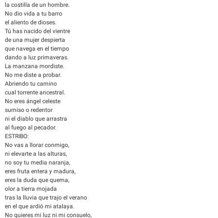
la costilla de un hombre.
No dio vida a tu barro
el aliento de dioses.
Tú has nacido del vientre
de una mujer despierta
que navega en el tiempo
dando a luz primaveras.
La manzana mordiste.
No me diste a probar.
Abriendo tu camino
cual torrente ancestral.
No eres ángel celeste
sumiso o redentor
ni el diablo que arrastra
al fuego al pecador.
ESTRIBO:
No vas a llorar conmigo,
ni elevarte a las alturas,
no soy tu media naranja,
eres fruta entera y madura,
eres la duda que quema,
olor a tierra mojada
tras la lluvia que trajo el verano
en el que ardió mi atalaya.
No quieres mi luz ni mi consuelo,