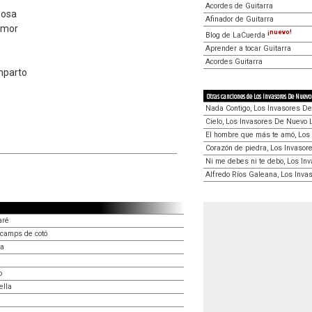
Acordes de Guitarra
mosa
Afinador de Guitarra
amor
¡nuevo!
Blog de LaCuerda
Aprender a tocar Guitarra
Acordes Guitarra
mparto
Otras canciones de Los Invasores De Nuevo
Nada Contigo, Los Invasores D
Cielo, Los Invasores De Nuevo 
El hombre que más te amó, Los
Corazón de piedra, Los Invaso
Ni me debes ni te debo, Los In
Alfredo Ríos Galeana, Los Inv
aré
 camps de cotó
da
o
ella