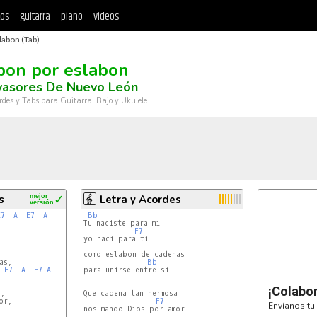
tos
guitarra
piano
videos
labon (Tab)
bon por eslabon
vasores De Nuevo León
rdes y Tabs para Guitarra, Bajo y Ukulele
s
mejor
✓
Letra y Acordes
versión
E7
A
E7
A
Bb
Tu naciste para mi

F7
yo naci para ti

como eslabon de cadenas

s,

Bb
E7
A
E7
A
para unirse entre si



¡Colabo
,

Que cadena tan hermosa

r,

F7
Envíanos tu 
nos mando Dios por amor
