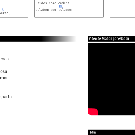
unidos como cadena

Bb
A
eslabon por eslabon

arto,

Video de Eslabon por eslabon
denas
mosa
amor
mparto
Extras