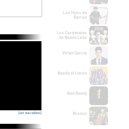
Los Hijos de
Barrón
Los Cardenales
de Nuevo León
Virlan Garcia
Banda el Limón
Bad Bunny
[ver más videos]
Bronco