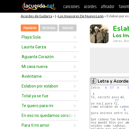
canciones
acordes
afinador
favori
Acordes de Guitarra
»
I
»
Los Invasores De Nuevo León
» Eslabon por es
Esla
Populares
del Artista
Historial
Los In
Playa Sola
Letras, Aco
Laurita Garza
Aguanta Corazón
Mi casa nueva
Aviéntame
Letra y Acorde
Eslabon por eslabon
Intro   
A
E7
A
A
Total ya se fue
Tú, naciste para mí,

E7
yo nací para ti,

Te quiero para mi
como eslabón de cadena
A
para unirnos entre si.
En eso no quedamos corazón
Qué cadena tan hermosa
nos mandó Dios por amo
Para tí mi amor
unidos como cadenas,

eslabón por eslabón.
