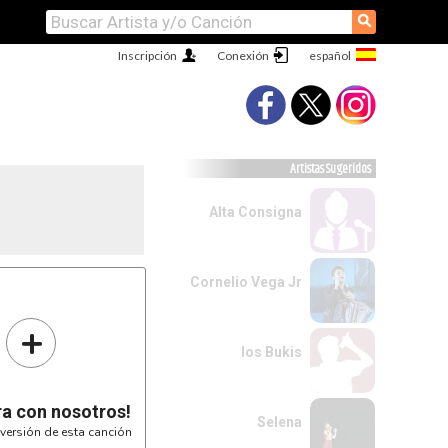
⚲
Inscripción
Conexión
Artistas Sugeridos
Alta Consigna
Cornelio Vega Jr
+
los Bukis
ra con nosotros!
Selena
versión de esta canción