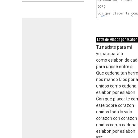
CORO

Con qué placer te comp
A7
D
Letra de Eslabon por eslabon
Tu naciste para mi
yo naci para ti
como eslabon de ca
para unirse entre si
Que cadena tan her
nos mando Dios por 
unidos como cadena
eslabon por eslabon
Con que placer te co
este pobre corazon
unidos toda la vida
corazon con corazon
unidos como cadena
eslabon por eslabon
***