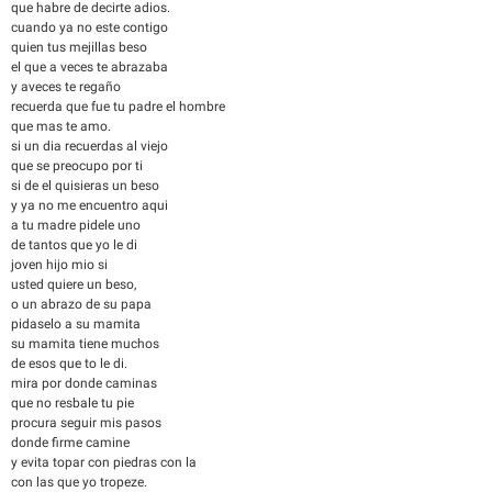
que habre de decirte adios.
cuando ya no este contigo
quien tus mejillas beso
el que a veces te abrazaba
y aveces te regaño
recuerda que fue tu padre el hombre
que mas te amo.
si un dia recuerdas al viejo
que se preocupo por ti
si de el quisieras un beso
y ya no me encuentro aqui
a tu madre pidele uno
de tantos que yo le di
joven hijo mio si
usted quiere un beso,
o un abrazo de su papa
pidaselo a su mamita
su mamita tiene muchos
de esos que to le di.
mira por donde caminas
que no resbale tu pie
procura seguir mis pasos
donde firme camine
y evita topar con piedras con la
con las que yo tropeze.