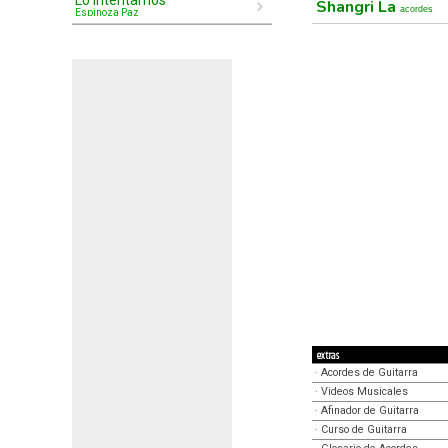
Lo Intentamos
Shangri La
acordes
Espinoza Paz
extras
·
Acordes de Guitarra
·
Videos Musicales
·
Afinador de Guitarra
·
Curso de Guitarra