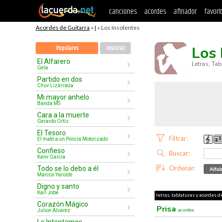
canciones
acordes
afinador
favori
Acordes de Guitarra
»
I
» Los Insolentes
Los 
Populares
Historial
El Alfarero
Letras, Ta
Gela
Partido en dos
Chuy Lizárraga
Mi mayor anhelo
Banda MS
Cara a la muerte
Gerardo Ortiz
El Tesoro
Filtrar:
El mató a un Policía Motorizado
Confieso
Buscar:
Kany García
Ordenar:
Todo se lo debo a él
Alfab
Marcos Yaroide
Digno y santo
Kari Jobe
letras, tablaturas y acordes d
Corazón Mágico
Prisa
Julion Alvarez
acordes