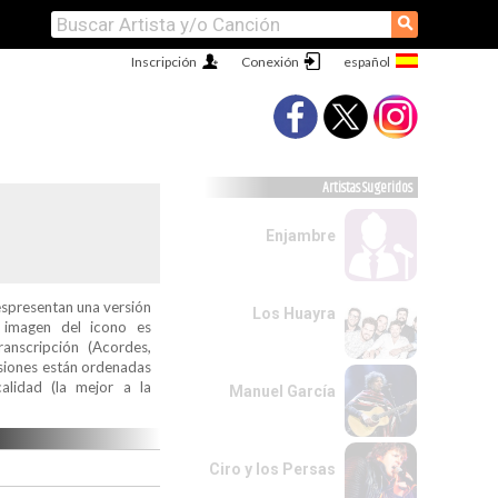
⚲
Inscripción
Conexión
Artistas Sugeridos
Enjambre
espresentan una versión
Los Huayra
a imagen del icono es
ranscripción (Acordes,
ersiones están ordenadas
alidad (la mejor a la
Manuel García
Ciro y los Persas