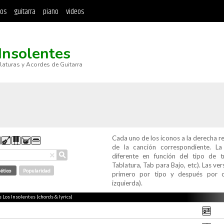
tos
guitarra
piano
videos
Insolentes
blaturas y Acordes de Guitarra
Cada uno de los iconos a la derecha r
de la canción correspondiente. L
⚲
×
diferente en función del tipo de t
Tablatura, Tab para Bajo, etc). Las v
ético
Popularidad
primero por tipo y después por c
izquierda).
e Los Insolentes (chords & lyrics)