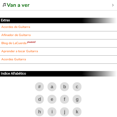
Van a ver
Extras
Acordes de Guitarra
Afinador de Guitarra
¡nuevo!
Blog de LaCuerda
Aprender a tocar Guitarra
Acordes Guitarra
Indice Alfabético
#
a
b
c
d
e
f
g
h
i
j
k