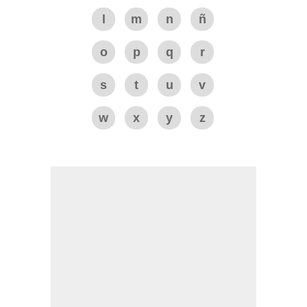
l
m
n
ñ
o
p
q
r
s
t
u
v
w
x
y
z