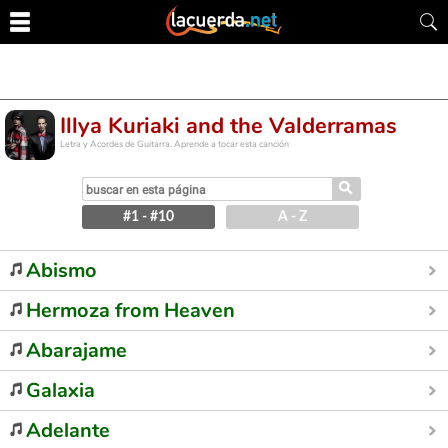
Illya Kuriaki and the Valderramas
Letra y Acordes de Guitarra. Aprende a tocar esta canción
⚲
#1 - #10
A - Z
Abismo
Hermoza from Heaven
Abarajame
Galaxia
Adelante