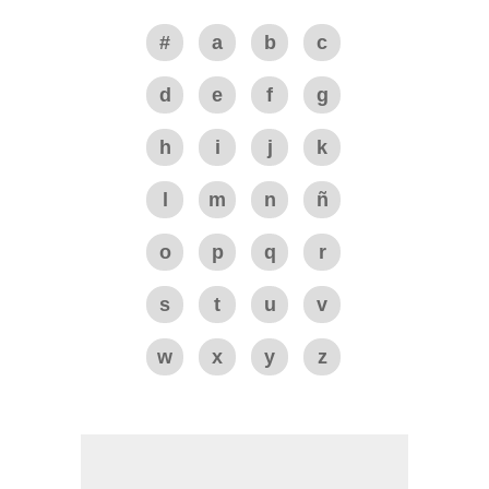
#
a
b
c
d
e
f
g
h
i
j
k
l
m
n
ñ
o
p
q
r
s
t
u
v
w
x
y
z