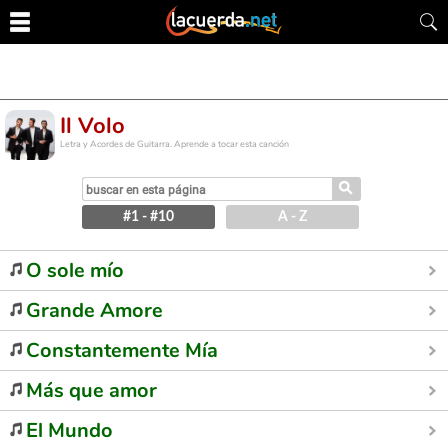
Il Volo
Letra y Acordes de Guitarra. Aprende a tocar esta canción
⚲
#1 - #10
A - Z
O sole mío
Grande Amore
Constantemente Mía
Más que amor
El Mundo