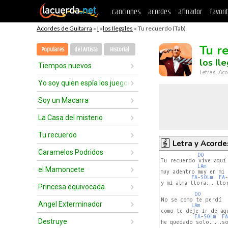
canciones
acordes
afinador
favori
Acordes de Guitarra
»
I
»
los Ilegales
» Tu recuerdo (Tab)
Tu r
Populares
del Artista
Historial
los Il
Tiempos nuevos
Letras, Aco
Yo soy quien espía los juegos de los niños
Soy un Macarra
La Casa del misterio
Tu recuerdo
Letra y Acorde
Caramelos Podridos
DO
Tu recuerdo vive aquí

LAm
el Mamoncete
muy adentro muy en mi

FA
-
SOLm
FA
-
y mi alma llora....llor
Princesa equivocada
DO
No se como te perdí

Angel Exterminador
LAm
como te deje ir de aqu
FA
-
SOLm
FA
Destruye
he quedado solo.....so