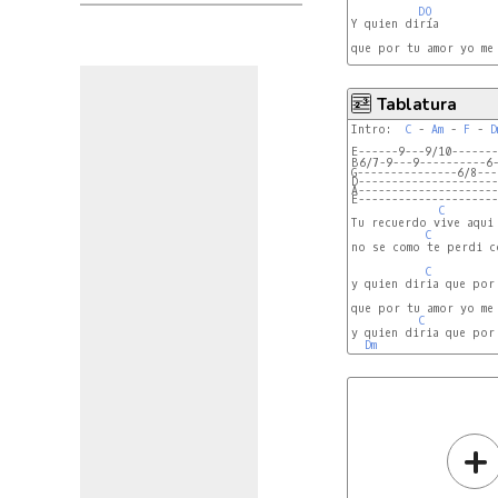
DO
Y quien diría 

que por tu amor yo me 
Tablatura
Intro:  
C
 - 
Am
 - 
F
 - 
D
E------9---9/10------
G---------------6/8--
D--------------------
A--------------------
E--------------------
C
Tu recuerdo vive aqui 
C
no se como te perdi c
C
y quien diria que por 
que por tu amor yo me 
C
y quien diria que por
Dm
+