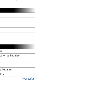
es
uro, los Ilegales
s Ilegales
ales
[ver todas]