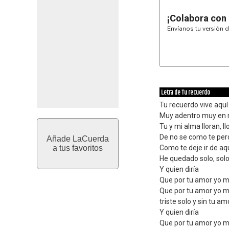
¡Colabora con
Envíanos tu versión d
Letra de Tu recuerdo
Tu recuerdo vive aquí
Muy adentro muy en 
Tu y mi alma lloran, ll
De no se como te per
Añade LaCuerda
a tus favoritos
Como te deje ir de aq
He quedado solo, sol
Y quien diría
Que por tu amor yo m
Que por tu amor yo m
triste solo y sin tu am
Y quien diría
Que por tu amor yo m