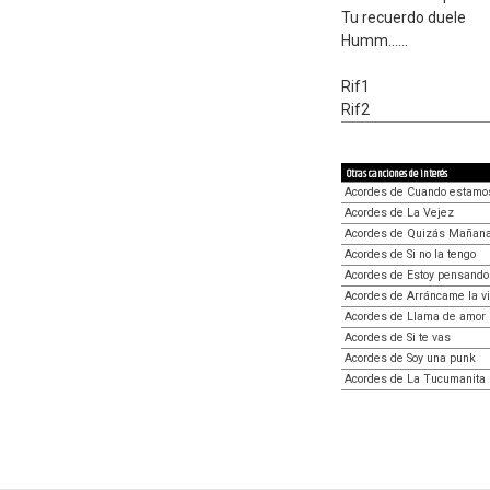
Tu recuerdo duele
Humm......
Rif1
Rif2
Otras canciones de interés
Acordes de Cuando estamos
Acordes de La Vejez
Acordes de Quizás Mañan
Acordes de Si no la tengo
Acordes de Estoy pensando 
Acordes de Arráncame la v
Acordes de Llama de amor
Acordes de Si te vas
Acordes de Soy una punk
Acordes de La Tucumanita