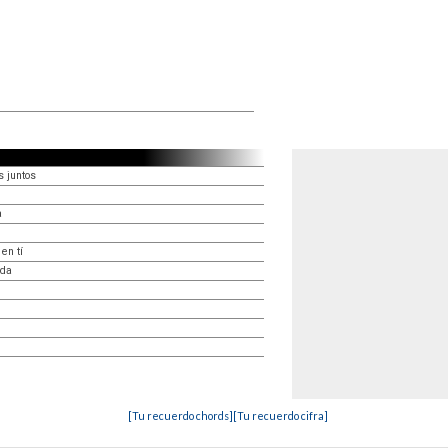
 juntos
a
en tí
ida
[Tu recuerdo chords]
[Tu recuerdo cifra]