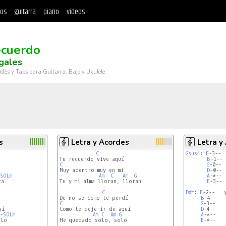
tos
guitarra
piano
videos
ecuerdo
egales
rdes y Tabs para Guitarra, Bajo y Ukulele
s
Letra y Acordes
Letra y
C
Gsus4
: 
E
-3-- 
B
-1-- 
C
G
-0-- 
D
-0-- 
SOLm
Am
C
Am
G
A
-*-- 
a

Tu y mi alma lloran, lloran

E
-3-- 
C
D#m
: 
E
-2--   
B
-4--

C
G
-3--

í

D
-4--

-
SOLm
Am
C
Am
G
A
-*--

lo

He quedado solo, solo

E
-*--
