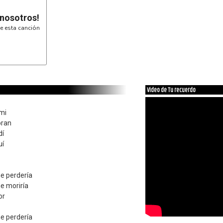
G I----------
D I----------
 nosotros!
A I--3-3--3-3
E I----------
e esta canción
Video de Tu recuerdo
mi
oran
dí
uí
o
e perdería
e moriría
or
e perdería