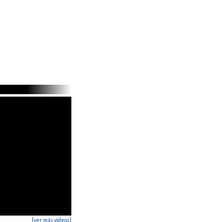
--------------------------------------I

--------------------------------------I

h3------------------------------------------I

----5-5h5--5--1-
[ver más videos]