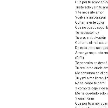
Que por tu amor enlo
Triste solo y sin tu a
Y te necesito amor
Vuelve a mi corazón
Quítame este dolor
Que no puedo soport
Te necesito hoy
Tu eres mi salvación
Quítame el mal sabor
De esta triste soleda
Amor ya no puedo m
(Rif1)
Te necesito, te deseó
Tu recuerdo duele a
Me consumo en el do
Tu y mi alma lloran, ll
No se como te perdí
Y como te deje ir de a
Me he quedado solo, 
Y quien diría
Que por tu amor yo m