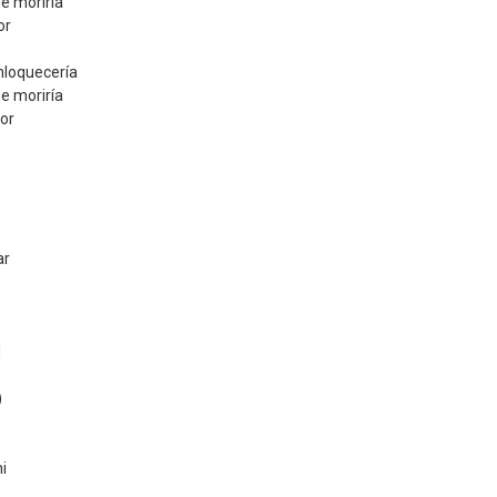
e moriría
or
nloquecería
e moriría
mor
ar
d
)
i