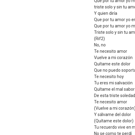
Que por tu amor yo m
triste solo y sin tu am
Y quien diría
Que por tu amor yo e
Que por tu amor yo m
Triste solo y sin tu a
(Rif2)
No, no
Te necesito amor
Vuelve a mi corazón
Quítame este dolor
Que no puedo soport
Te necesito hoy
Tu eres mi salvación
Quítame el mal sabor
De esta triste soleda
Te necesito amor
(Vuelve a mi corazón
Y sálvame del dolor
(Quítame este dolor)
Tu recuerdo vive en m
No se como te perdí