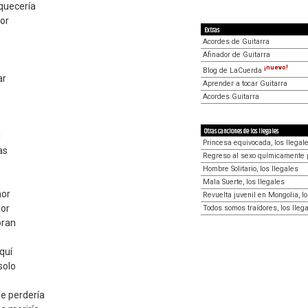
quecería
mor
Extras
Acordes de Guitarra
Afinador de Guitarra
¡nuevo!
Blog de LaCuerda
ar
Aprender a tocar Guitarra
Acordes Guitarra
Otras canciones de los Ilegales
d
Princesa equivocada, los Ilegal
as
Regreso al sexo químicamente p
Hombre Solitario, los Ilegales
Mala Suerte, los Ilegales
mor
Revuelta juvenil en Mongolia, lo
lor
Todos somos traídores, los Ileg
oran
quí
solo
e perdería