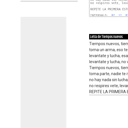
no respires vete, leva
REPITE LA PRIMERA ESTR
INTERVALO:  
MI
, 
SI
, 
M
Letra de Tiempos nuevos
Tiempos nuevos, tiem
toma un arma, eso te
levantate y lucha, esa
levantate y lucha, no v
Tiempos nuevos, tiem
toma parte, nadie te 
no hay nada sin lucha, 
no respires vete, leva
REPITE LA PRIMERA