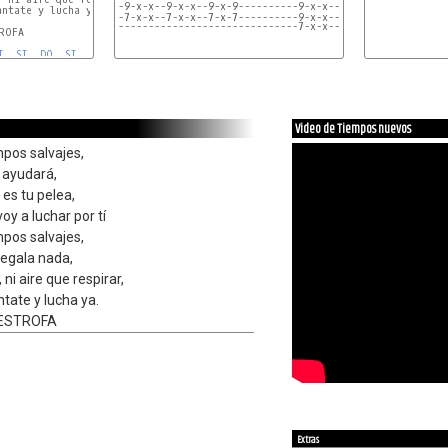
-9-x-x--9-x-x--9-x-9----------9-x-x--9-x-x--9-x-9--

ntate y lucha ya.

------------------------------7-x-x--7-x-x--7-x-7--
OFA

I
, 
SI
, 
DO
, 
SI
, 
DO
, 
RE
, 
RE#
, 
MI
 (dos veces)
Video de Tiempos nuevos
pos salvajes,
 ayudará,
 es tu pelea,
oy a luchar por tí
pos salvajes,
regala nada,
ni aire que respirar,
ntate y lucha ya.
 ESTROFA
Extras