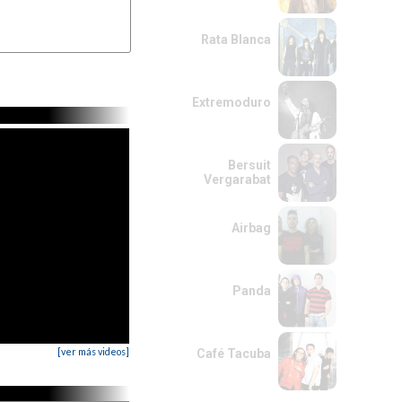
Rata Blanca
Extremoduro
Bersuit
Vergarabat
Airbag
Panda
[ver más videos]
Café Tacuba