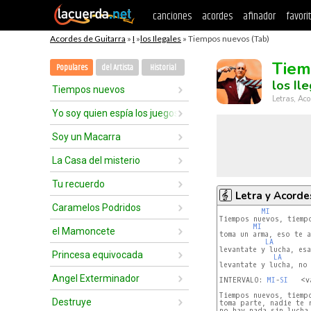
canciones
acordes
afinador
favori
Acordes de Guitarra
»
I
»
los Ilegales
» Tiempos nuevos (Tab)
Tiem
Populares
del Artista
Historial
los Il
Tiempos nuevos
Letras, Aco
Yo soy quien espía los juegos de los niños
Soy un Macarra
La Casa del misterio
Tu recuerdo
Letra y Acorde
Caramelos Podridos
MI
Tiempos nuevos, tiempo
MI
el Mamoncete
toma un arma, eso te a
LA
levantate y lucha, esa
Princesa equivocada
LA
levantate y lucha, no 
Angel Exterminador
INTERVALO: 
MI
-
SI
   <v
Tiempos nuevos, tiempo
Destruye
toma parte, nadie te r
no hay nada sin lucha,