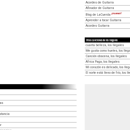
Acordes de Guitarra
Afinador de Guitarra
¡nuevo!
Blog de LaCuerda
Aprender a tocar Guitarra
Acordes Guitarra
Otras canciones de los Ilegales
cuanta belleza, los Ilegales
Me gusta como hueles, los Ileg
Canción obscena, los Ilegales
Africa Paga, los Ilegales
Mi corazón es delicado, los Ileg
El norte está lleno de frío, los I
das
stancia
or