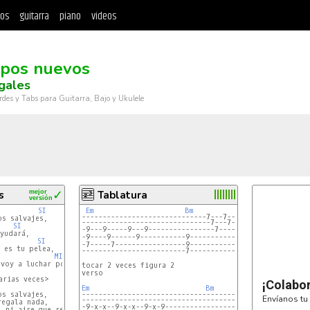
tos
guitarra
piano
videos
pos nuevos
egales
rdes y Tabs para Guitarra, Bajo y Ukulele
s
mejor
✓
Tablatura
versión
SI
Em
Bm
------------------------------7---7---7-------
s salvajes,

-------------------------------7---7----------
SI
yudará,

-9----9------9-----------9--------------------

SI
 es tu pelea,

-------------------------7--------------------
MI
voy a luchar por tí

tocar 2 veces figura 2

verso

arias veces>

¡Colabo
Em
Bm
s salvajes,

---------------------------------------------------
Envíanos tu 
---------------------------------------------------
egala nada,

 ni aire que respirar,
