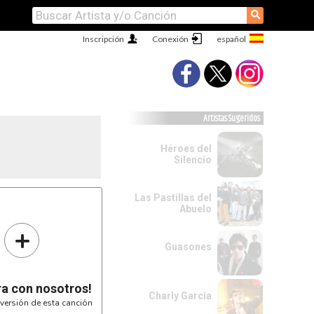
⚲
Inscripción
Conexión
Artistas Sugeridos
Héroes del
Silencio
Las Pastillas del
Abuelo
+
Guasones
ra con nosotros!
Charly García
versión de esta canción