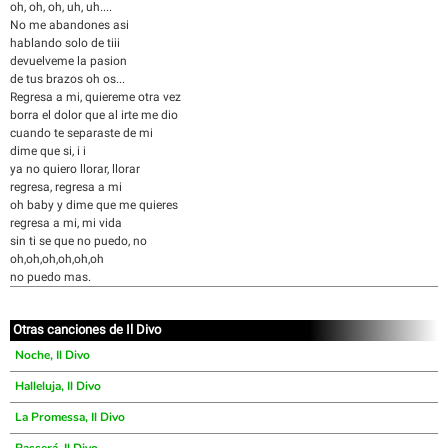
oh, oh, oh, uh, uh....
No me abandones asi
hablando solo de tiii
devuelveme la pasion
de tus brazos oh os...
Regresa a mi, quiereme otra vez
borra el dolor que al irte me dio
cuando te separaste de mi
dime que si, i i
ya no quiero llorar, llorar
regresa, regresa a mi
oh baby y dime que me quieres
regresa a mi, mi vida
sin ti se que no puedo, no
oh,oh,oh,oh,oh,oh
no puedo mas.
Otras canciones de Il Divo
Noche, Il Divo
Halleluja, Il Divo
La Promessa, Il Divo