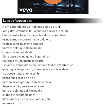
Letra de Regresa a mí
No me abandones así, hablando solo de ti,i,i,i
Ven y devuélveme al fin, la sonrisa que se fue eh, eh
Una vez más, tocar tu piel, el hondo suspirar ah,ah
recuperemos lo que se ha perdido oh...
Regresa a mi, quiéreme otra vez
borra el dolor que al irte me dio
cuando te separaste de mi.
Dime que sí, yo no quiero llorar ah, ah
regresa a mi, no puedo olvidarte.
Extraño el amor que se fue, extraño la dicha tambien eh
quiero que vengas a mi, y me vuelvas a querer eh, eh..
No puedo más, si tú no estás
tienes que llegar ah ah ah
mi vida se apaga sin ti a mi lado oh, oh.
Regresa a mi i, quiereme otra vez
borra el dolor que al irte me dio
cuando te separaste de mi
dime que si, yo no quiero llorar ah, ah
regresa a mi i i i