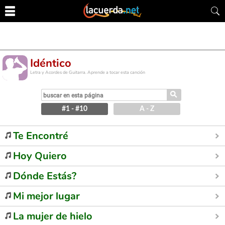
Idéntico
Letra y Acordes de Guitarra. Aprende a tocar esta canción
⚲
#1 - #10
A - Z
Te Encontré
Hoy Quiero
Dónde Estás?
Mi mejor lugar
La mujer de hielo