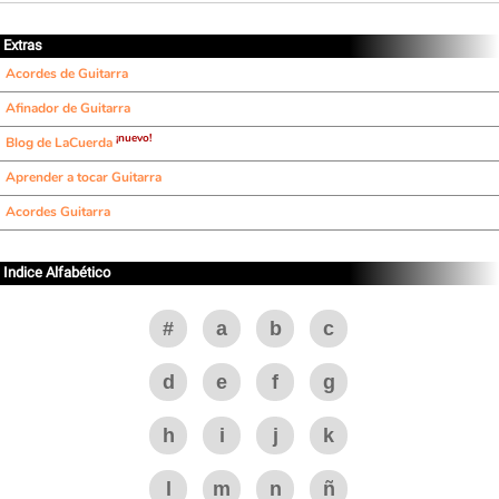
Extras
Acordes de Guitarra
Afinador de Guitarra
¡nuevo!
Blog de LaCuerda
Aprender a tocar Guitarra
Acordes Guitarra
Indice Alfabético
#
a
b
c
d
e
f
g
h
i
j
k
l
m
n
ñ