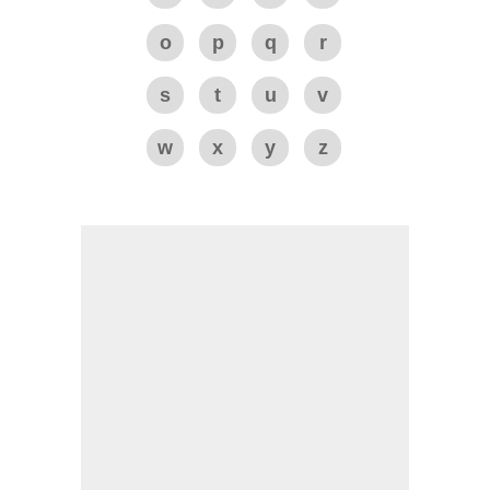
o
p
q
r
s
t
u
v
w
x
y
z