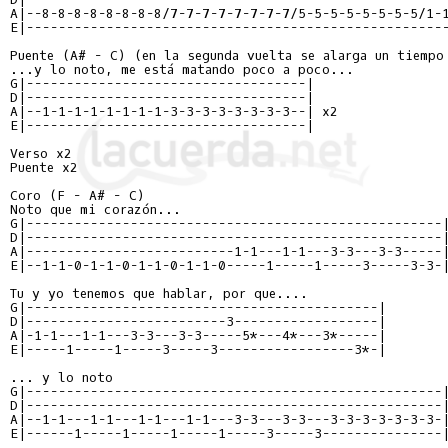
A|--8-8-8-8-8-8-8-8/7-7-7-7-7-7-7-7/5-5-5-5-5-5-5-5/1-1
E|-----------------------------------------------------
Puente (A# - C) (en la segunda vuelta se alarga un tiempo 
...y lo noto, me está matando poco a poco...

G|-----------------------------------|

D|-----------------------------------|

A|--1-1-1-1-1-1-1-1-3-3-3-3-3-3-3-3--| x2

E|-----------------------------------|

Verso x2

Puente x2

Coro (F - A# - C)

Noto que mi corazón...

G|----------------------------------------------------|
D|----------------------------------------------------|
A|--------------------------1-1---1-1---3-3---3-3-----|
E|--1-1-0-1-1-0-1-1-0-1-1-0-----1-----1-----3-----3-3-|
Tu y yo tenemos que hablar, por que....

G|--------------------------------------------|

D|-------------------------3------------------|

A|-1-1---1-1---3-3---3-3-----5*---4*---3*-----|

E|-----1-----1-----3-----3-----------------3*-|

... y lo noto

G|----------------------------------------------------|
D|----------------------------------------------------|
A|--1-1---1-1---1-1---1-1---3-3---3-3---3-3-3-3-3-3-3-|
E|------1-----1-----1-----1-----3-----3---------------|