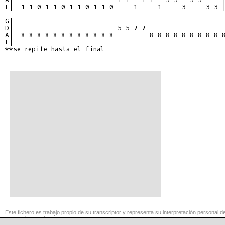
E|--1-1-0-1-1-0-1-1-0-1-1-0-----1-----1-----3-----3-3-|
G|-----------------------------------------------------
D|--------------------------5-5-7-7--------------------
A|--8-8-8-8-8-8-8-8-8-8-8-8---------8-8-8-8-8-8-8-8-8-8
E|-----------------------------------------------------
**se repite hasta el final

Este fichero es trabajo propio de su transcriptor y representa su interpretación personal de
contenido en esta página es
para exclusivo uso privado, por lo que se prohibe su reproducción o retransmisión, así c