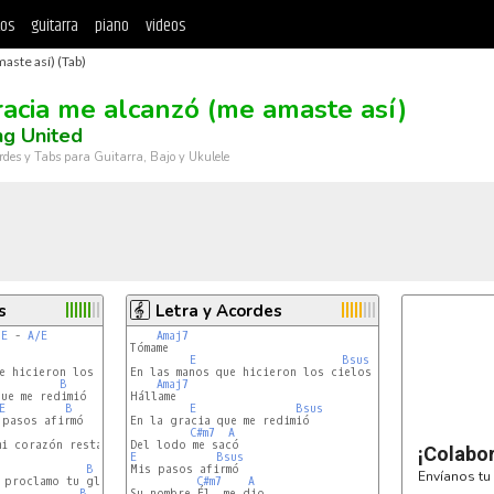
tos
guitarra
piano
videos
aste así) (Tab)
racia me alcanzó (me amaste así)
ng United
rdes y Tabs para Guitarra, Bajo y Ukulele
s
Letra y Acordes
 
E
 - 
A/E
Amaj7
Tómame

B
E
Bsus
e hicieron los cielos

En las manos que hicieron los cielos

B
Amaj7
ue me redimió

Hállame

E
B
E
Bsus
pasos afirmó

En la gracia que me redimió

B
C#m7
A
i corazón restauró

¡Colabo
E
Bsus
B
Mis pasos afirmó

Envíanos tu 
 proclamo tu gloria

C#m7
A
B