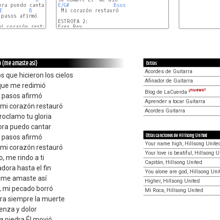
ra puedo cantar

E/G#
Bsus
E
B
 Mi corazón restauró

pasos afirmó

B
ESTROFA 2:

i corazón restauró

Eres Rey

ó (me amaste así)
Extras
Acordes de Guitarra
que hicieron los cielos
Afinador de Guitarra
 que me redimió
¡nuevo!
Blog de LaCuerda
s pasos afirmó
Aprender a tocar Guitarra
 mi corazón restauró
Acordes Guitarra
proclamo tu gloria
hora puedo cantar
Otras canciones de Hillsong United
s pasos afirmó
Your name high, Hillsong Unite
 mi corazón restauró
Your love is beatiful, Hillsong U
o, me rindo a ti
Capitán, Hillsong United
dora hasta el fin
You alone are god, Hillsong Uni
o me amaste así
Higher, Hillsong United
, mi pecado borró
Mi Roca, Hillsong United
ara siempre la muerte
enza y dolor
la piedra Él movió