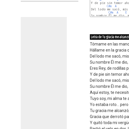
Y de pie sin temor aho
C#m
A
Del lodo me sacó, mis 
C#m
A
E
Su nombre Él me dio, m
Letra de Tu gracia me alcanz
Tómame en las manos 
Hállame en la gracia
Del lodo me sacó, mi
Su nombre Él me dio,
Eres Rey, de rodillas 
Y de pie sin temor a
Del lodo me sacó, mi
Su nombre Él me dio,
Aquí estoy, te necesit
Tuyo soy, mi alma te a
Yo estaba roto... per
Tu gracia me alcanzó
Gracia que derrotó p
Y quitó toda mi vergü
Partió el velo en dos, 