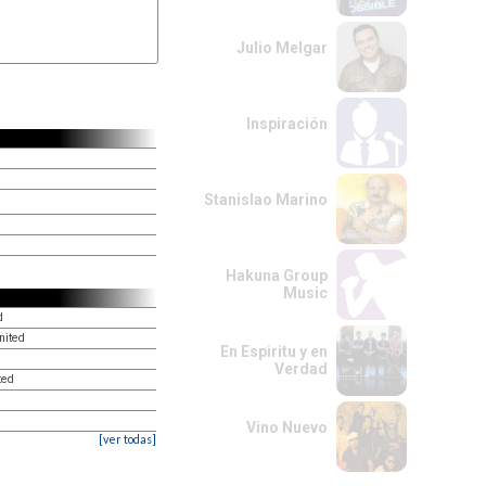
Julio Melgar
Inspiración
Stanislao Marino
Hakuna Group
Music
d
nited
En Espiritu y en
Verdad
ted
Vino Nuevo
[ver todas]