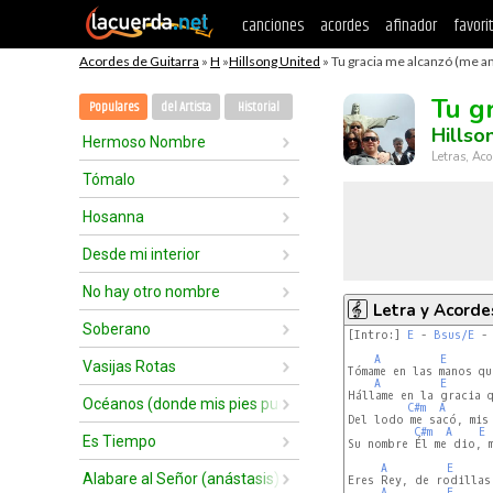
canciones
acordes
afinador
favori
Acordes de Guitarra
»
H
»
Hillsong United
» Tu gracia me alcanzó (me am
Tu g
Populares
del Artista
Historial
Hillso
Hermoso Nombre
Letras, Aco
Tómalo
Hosanna
Desde mi interior
No hay otro nombre
Letra y Acorde
Soberano
[Intro:] 
E
 - 
Bsus/E
 -
A
E
Vasijas Rotas
Tómame en las manos qu
A
E
Hállame en la gracia q
Océanos (donde mis pies pueden fallar)
C#m
A
Del lodo me sacó, mis 
C#m
A
E
Es Tiempo
Su nombre Él me dio, m
A
E
Alabare al Señor (anástasis)
Eres Rey, de rodillas
A
E