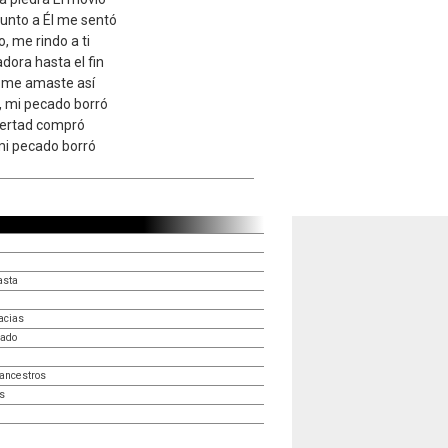
 junto a Él me sentó
o, me rindo a ti
dora hasta el fin
o me amaste así
, mi pecado borró
ibertad compró
mi pecado borró
asta
acias
rado
ancestros
s