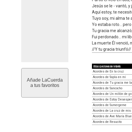
Jesús se le - vantó, y
Aquí estoy, te necesit
Tuyo soy, mi alma te a
Yo estaba roto... per
Tu gracia me alcanzó
Fui perdonado... mi l
La muerte Él venció, 
//Y tu gracia triunfó//
Otras canciones de interés
Acordes de En la cruz
Acordes de Sopla en mí
Añade LaCuerda
Acordes de Tu gracia me b
a tus favoritos
Acordes de Sancocho
Acordes de Un millón de gr
Acordes de Estoy Desespe
Acordes de Sumergeme
Acordes de La cruz de mis 
Acordes de Ave María Blue
Acordes de Resucito