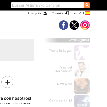
⚲
Inscripción
Conexión
Artistas Sugeridos
Toma tu Lugar
Samuel
Hernandez
+
New Wine
ra con nosotros!
Generación 12
versión de esta canción