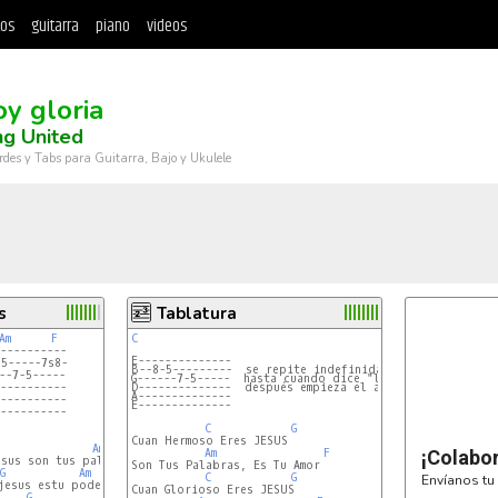
tos
guitarra
piano
videos
oy gloria
ng United
rdes y Tabs para Guitarra, Bajo y Ukulele
s
Tablatura
Am
F
C
----------

E--------------
5-----7s8-

B--8-5---------  se repite indefinidamente
--7-5-----

G------7-5-----  hasta cuando dice "la q me salvo",
----------

D--------------  después empieza el arreglo.
A--------------
----------

E--------------
----------

C
G
Cuan Hermoso Eres JESUS

Am
F
Am
F
¡Colabo
sus son tus palabras es tu amor

Son Tus Palabras, Es Tu Amor

G
Am
F
C
G
Envíanos tu 
jesus estu poder fue tu cruz

Cuan Glorioso Eres JESUS

G
Am
F