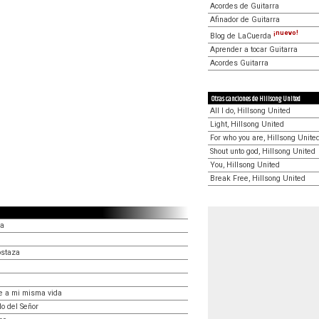
Acordes de Guitarra
Afinador de Guitarra
¡nuevo!
Blog de LaCuerda
Aprender a tocar Guitarra
Acordes Guitarra
Otras canciones de Hillsong United
All I do, Hillsong United
Light, Hillsong United
For who you are, Hillsong Unite
Shout unto god, Hillsong United
You, Hillsong United
Break Free, Hillsong United
ia
ostaza
e a mi misma vida
o del Señor