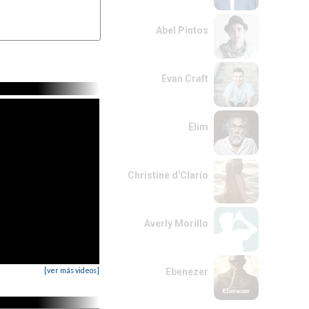
Abel Pintos
Evan Craft
Elim
Christine d'Clario
Averly Morillo
[ver más videos]
Ebenezer