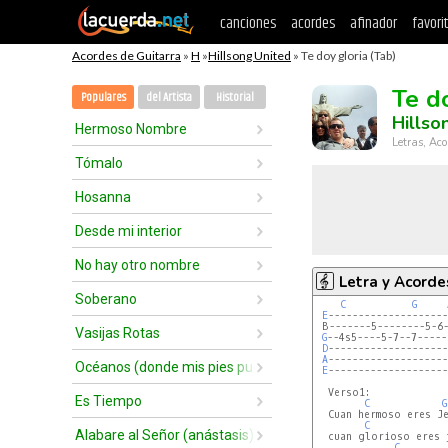
canciones
acordes
afinador
favori
Acordes de Guitarra
»
H
»
Hillsong United
» Te doy gloria (Tab)
Te d
Populares
del Artista
Historial
Hillso
Hermoso Nombre
Letras, Aco
Tómalo
Hosanna
Desde mi interior
No hay otro nombre
Letra y Acorde
Soberano
C
G
E
--------------------
 B-------5--------5-6-
Vasijas Rotas
G
--4s5----5-7--7-----
D
--------------------
A
--------------------
Océanos (donde mis pies pueden fallar)
E
--------------------
  Verso1:

Es Tiempo
C
G
  Cuan hermoso eres Je
C
Alabare al Señor (anástasis)
  cuan glorioso eres 
C