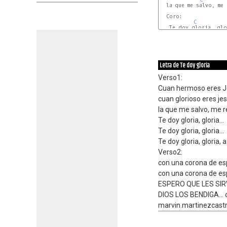
  la que me salvo, me
  Coro:

C
   Te doy gloria, glor
G
Letra de Te doy gloria
Verso1:
Cuan hermoso eres Je
cuan glorioso eres je
la que me salvo, me r
Te doy gloria, gloria...
Te doy gloria, gloria...
Te doy gloria, gloria, a
Verso2:
con una corona de esp
con una corona de esp
ESPERO QUE LES SIRV
DIOS LOS BENDIGA... 
marvin.martinezcas