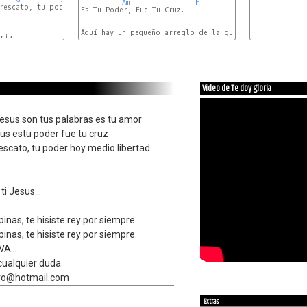
Am
F
 rescato, tu poder hoy medio libertad

Es Tu Poder, Fue Tu Cruz.

ia...

Video de Te doy gloria
sus son tus palabras es tu amor
sus estu poder fue tu cruz
escato, tu poder hoy medio libertad
 ti Jesus...
inas, te hisiste rey por siempre
inas, te hisiste rey por siempre.
A...
cualquier duda
tro@hotmail.com
Extras