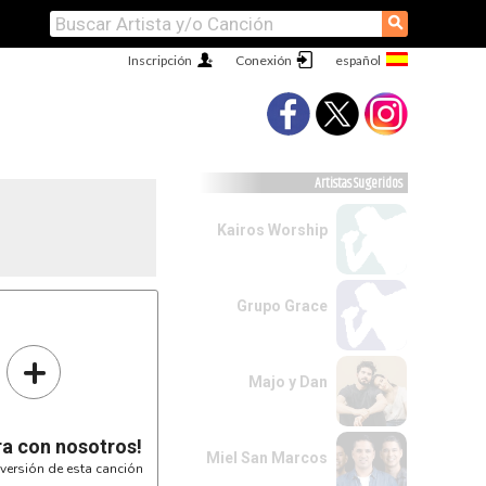
⚲
Inscripción
Conexión
Artistas Sugeridos
Kairos Worship
Grupo Grace
+
Majo y Dan
ra con nosotros!
Miel San Marcos
versión de esta canción