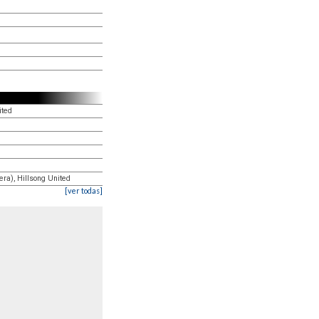
ited
era), Hillsong United
[ver todas]