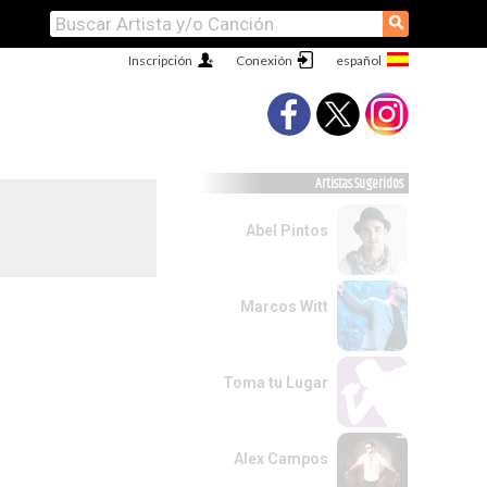
⚲
Inscripción
Conexión
Artistas Sugeridos
Abel Pintos
Marcos Witt
Toma tu Lugar
Alex Campos