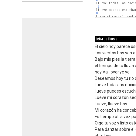
G
D
G
Letra de Llueve
El cielo hoy parece o
Los vientos hoy van 
Bajo mis pies la tierr
el tiempo de tu lluvia
hoy Va llover,ye ye
Deseamos hoy tu rio o
llueve todas las naci
llueve puedes escucha
Lueve mi corazón sed
Lueve, llueve hoy
Mi corazón ha conce
Es tiempo otra vez p
Oigo tu voz y listo es
Para danzar sobre el 
abre hoy