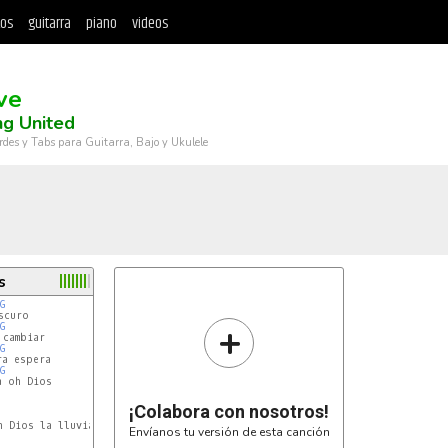
tos
guitarra
piano
videos
ve
ng United
rdes y Tabs para Guitarra, Bajo y Ukulele
s
G
+
G
G
G
 oh Dios

¡Colabora con nosotros!
h Dios la lluvia nos complace hoy

Envíanos tu versión de esta canción