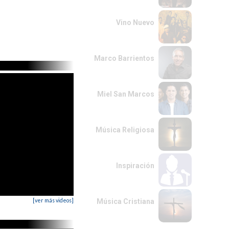
Vino Nuevo
Marco Barrientos
Miel San Marcos
Música Religiosa
Inspiración
[ver más videos]
Música Cristiana