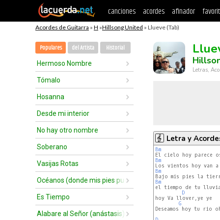
canciones
acordes
afinador
favori
Acordes de Guitarra
»
H
»
Hillsong United
» Llueve (Tab)
Llue
Populares
del Artista
Historial
Hillso
Hermoso Nombre
Letras, Aco
Tómalo
Hosanna
Desde mi interior
No hay otro nombre
Letra y Acorde
Soberano
Bm
Bm
Vasijas Rotas
Bm
Océanos (donde mis pies pueden fallar)
Bm
el tiempo de tu lluvia
D
Es Tiempo
hoy Va llover,ye ye

G
Deseamos hoy tu rio o
Alabare al Señor (anástasis)
D