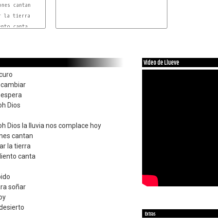
Video de Llueve
scuro
a cambiar
a espera
 oh Dios
h Dios la lluvia nos complace hoy
ones cantan
r la tierra
iento canta
bido
ara soñar
toy
desierto
Extras